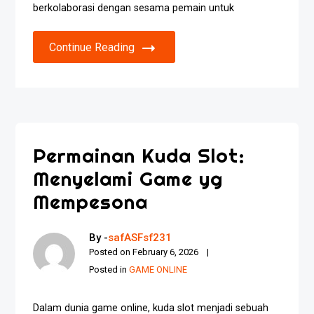
berkolaborasi dengan sesama pemain untuk
Continue Reading
Permainan Kuda Slot:
Menyelami Game yg
Mempesona
By -
safASFsf231
Posted on
February 6, 2026
Posted in
GAME ONLINE
Dalam dunia game online, kuda slot menjadi sebuah