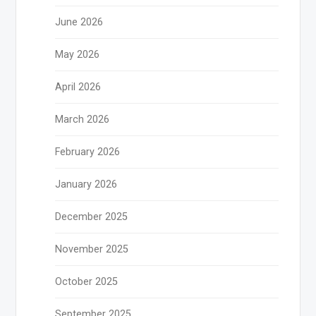
June 2026
May 2026
April 2026
March 2026
February 2026
January 2026
December 2025
November 2025
October 2025
September 2025