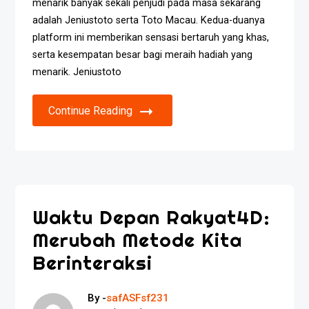
menarik banyak sekali penjudi pada masa sekarang
adalah Jeniustoto serta Toto Macau. Kedua-duanya
platform ini memberikan sensasi bertaruh yang khas,
serta kesempatan besar bagi meraih hadiah yang
menarik. Jeniustoto
Continue Reading
Waktu Depan Rakyat4D:
Merubah Metode Kita
Berinteraksi
By -
safASFsf231