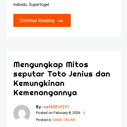
individu. Supertogel
Continue Reading
Mengungkap Mitos
seputar Toto Jenius dan
Kemungkinan
Kemenangannya
By -
safASFsf231
Posted on
February 8, 2026
Posted in
GAME ONLINE