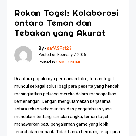
Rakan Togel: Kolaborasi
antara Teman dan
Tebakan yang Akurat
By -
safASFsf231
Posted on
February 7, 2026
Posted in
GAME ONLINE
Di antara populernya permainan lotre, teman togel
muncul sebagai solusi bagi para peserta yang hendak
meningkatkan peluang mereka dalam mendapatkan
kemenangan. Dengan mengutamakan kerjasama
antara rekan sekomunitas dan pengetahuan yang
mendalam tentang ramalan angka, teman togel
menawarkan satu pengalaman game yang lebih
terarah dan menarik. Tidak hanya bermain, tetapi juga