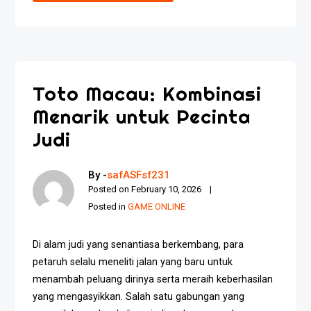
Toto Macau: Kombinasi
Menarik untuk Pecinta
Judi
By -
safASFsf231
Posted on
February 10, 2026
Posted in
GAME ONLINE
Di alam judi yang senantiasa berkembang, para
petaruh selalu meneliti jalan yang baru untuk
menambah peluang dirinya serta meraih keberhasilan
yang mengasyikkan. Salah satu gabungan yang