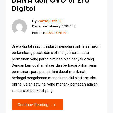
Digital
By -
safASFsf231
Posted on
February 7, 2026
Posted in
GAME ONLINE
Di era digital saat ini, industri perjudian online semakin
berkembang pesat, dan slot menjadi salah satu
permainan yang paling diminati oleh banyak orang.
Dengan kemudahan akses dan berbagai pilihan jenis
permainan, para pemain kini dapat menikmati
berbagai pengalaman menarik melalui platform slot
online. Salah satu hal yang menarik perhatian adalah
variasi slot bet kecil yang
Continue Reading