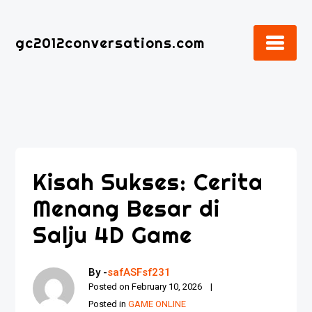
Skip
to
gc2012conversations.com
content
Kisah Sukses: Cerita
Menang Besar di
Salju 4D Game
By -
safASFsf231
Posted on
February 10, 2026
Posted in
GAME ONLINE