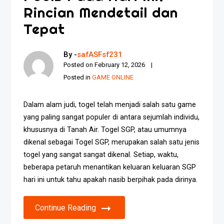
Rincian Mendetail dan
Tepat
By -
safASFsf231
Posted on
February 12, 2026
Posted in
GAME ONLINE
Dalam alam judi, togel telah menjadi salah satu game
yang paling sangat populer di antara sejumlah individu,
khususnya di Tanah Air. Togel SGP, atau umumnya
dikenal sebagai Togel SGP, merupakan salah satu jenis
togel yang sangat sangat dikenal. Setiap, waktu,
beberapa petaruh menantikan keluaran keluaran SGP
hari ini untuk tahu apakah nasib berpihak pada dirinya.
Continue Reading