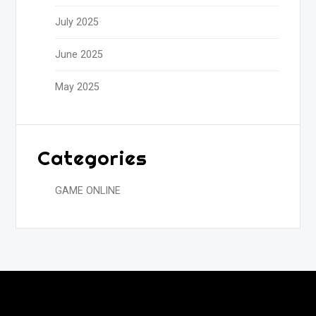
July 2025
June 2025
May 2025
Categories
GAME ONLINE