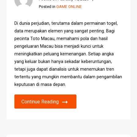
Posted in
GAME ONLINE
Di dunia perjudian, terutama dalam permainan togel,
data merupakan elemen yang sangat penting. Bagi
pecinta Toto Macau, memahami pola dan hasil
pengeluaran Macau bisa menjadi kunci untuk
meningkatkan peluang kemenangan. Setiap angka
yang keluar bukan hanya sekadar keberuntungan,
tetapi juga dapat dianalisis untuk menemukan tren
tertentu yang mungkin membantu dalam pengambilan
keputusan di masa depan.
Continue Reading