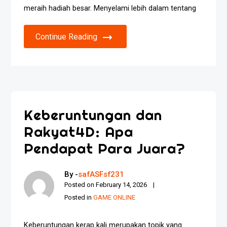
meraih hadiah besar. Menyelami lebih dalam tentang
Continue Reading
Keberuntungan dan
Rakyat4D: Apa
Pendapat Para Juara?
By -
safASFsf231
Posted on
February 14, 2026
Posted in
GAME ONLINE
Keberuntungan kerap kali merupakan topik yang