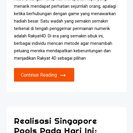
menarik mendapat perhatian sejumlah orang, apalagi
ketika berhubungan dengan game yang menawarkan
hadiah besar. Satu wadah yang semakin semakin
terkenal di tengah penggemar permainan numerik
adalah Rakyat4D. Di era yang semakin sibuk ini,
berbagai individu mencari metode agar menambah
peluang mereka mendapatkan keberuntungan dan
menjadikan Rakyat 4D sebagai pilihan
Continue Reading
Realisasi Singapore
Pools Pada Hari Ini: