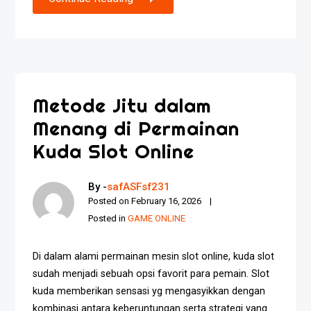
Metode Jitu dalam
Menang di Permainan
Kuda Slot Online
By -
safASFsf231
Posted on
February 16, 2026
Posted in
GAME ONLINE
Di dalam alami permainan mesin slot online, kuda slot
sudah menjadi sebuah opsi favorit para pemain. Slot
kuda memberikan sensasi yg mengasyikkan dengan
kombinasi antara keberuntungan serta strategi yang