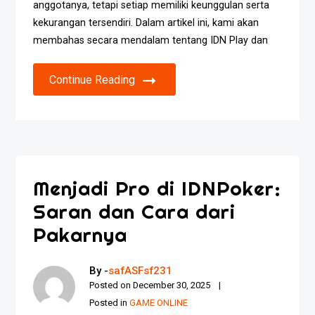
anggotanya, tetapi setiap memiliki keunggulan serta
kekurangan tersendiri. Dalam artikel ini, kami akan
membahas secara mendalam tentang IDN Play dan
Continue Reading
Menjadi Pro di IDNPoker:
Saran dan Cara dari
Pakarnya
By -
safASFsf231
Posted on
December 30, 2025
Posted in
GAME ONLINE