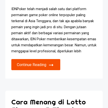
IDNPoker telah menjadi salah satu dari platform
permainan game poker online terpopuler paling
terkenal di Asia Tenggara, dan tak aja apabila banyak
pemain yang ingin jadi pro di situ. Dengan jutaan
pemain aktif dan berbagai variasi permainan yang
ditawarkan, IDN Poker memberikan kesempatan emas
untuk mendapatkan kemenangan besar. Namun, untuk
menggapai level profesional, diperlukan lebih
Continue Reading
Cara Menang di Lotto