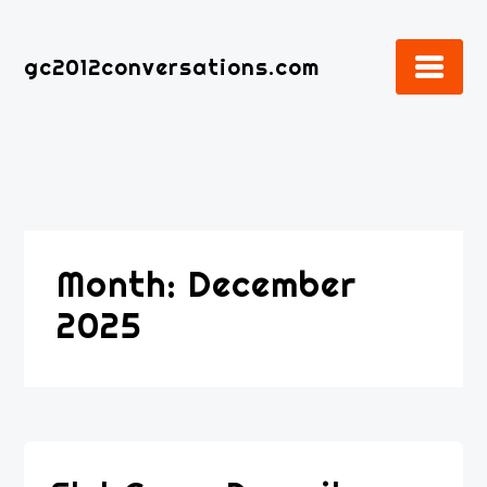
Skip
to
gc2012conversations.com
content
Month:
December
2025