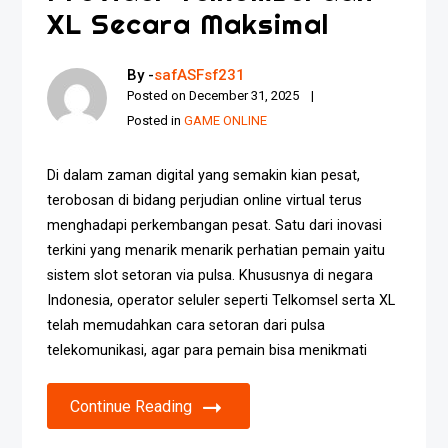
XL Secara Maksimal
By -
safASFsf231
Posted on
December 31, 2025
Posted in
GAME ONLINE
Di dalam zaman digital yang semakin kian pesat,
terobosan di bidang perjudian online virtual terus
menghadapi perkembangan pesat. Satu dari inovasi
terkini yang menarik menarik perhatian pemain yaitu
sistem slot setoran via pulsa. Khususnya di negara
Indonesia, operator seluler seperti Telkomsel serta XL
telah memudahkan cara setoran dari pulsa
telekomunikasi, agar para pemain bisa menikmati
Continue Reading