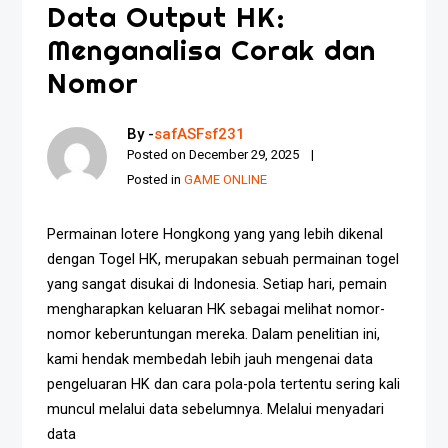
Data Output HK:
Menganalisa Corak dan
Nomor
By -
safASFsf231
Posted on
December 29, 2025
Posted in
GAME ONLINE
Permainan lotere Hongkong yang yang lebih dikenal
dengan Togel HK, merupakan sebuah permainan togel
yang sangat disukai di Indonesia. Setiap hari, pemain
mengharapkan keluaran HK sebagai melihat nomor-
nomor keberuntungan mereka. Dalam penelitian ini,
kami hendak membedah lebih jauh mengenai data
pengeluaran HK dan cara pola-pola tertentu sering kali
muncul melalui data sebelumnya. Melalui menyadari
data