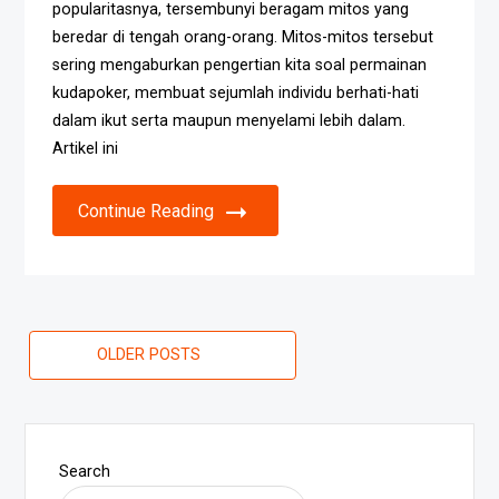
popularitasnya, tersembunyi beragam mitos yang
beredar di tengah orang-orang. Mitos-mitos tersebut
sering mengaburkan pengertian kita soal permainan
kudapoker, membuat sejumlah individu berhati-hati
dalam ikut serta maupun menyelami lebih dalam.
Artikel ini
Continue Reading
Posts
OLDER POSTS
navigation
Search