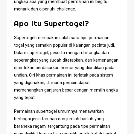
ungkap apa yang membuat permainan ini begitu
menarik dan dipenuhi challenge.
Apa Itu Supertogel?
Supertogel merupakan salah satu tipe permainan
togel yang semakin populer di kalangan pecinta judi.
Dalam supertogel, peserta mengambil angka dari
seperangkat yang sudah ditetapkan, dan kemenangan
ditentukan berdasarkan nomor yang diundikan pada
undian. Ciri khas permainan ini terletak pada sistem
yang digunakan, di mana pemain dapat
memenangkan ganjaran besar dengan memilih angka
yang tepat.
Permainan supertogel umumnya menawarkan
berbagai jenis taruhan dan jumlah hadiah yang
beraneka ragam, tergantung pada tipe permainan
yang dipilih. Pemain bisa memilih untuk ikut di tingkat