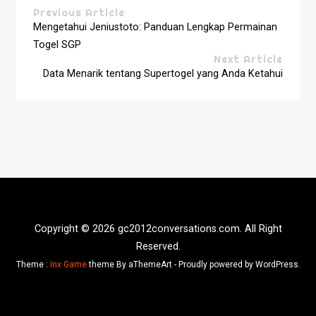
Previous Article
Mengetahui Jeniustoto: Panduan Lengkap Permainan
Togel SGP
Next Article
Data Menarik tentang Supertogel yang Anda Ketahui
Copyright © 2026 gc2012conversations.com. All Right
Reserved.
Theme :
Inx Game
theme By aThemeArt - Proudly powered by WordPress.