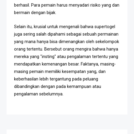
berhasil. Para pemain harus menyadari risiko yang dan
bermain dengan bijak.
Selain itu, krusial untuk mengenali bahwa supertogel
juga sering salah dipahami sebagai sebuah permainan
yang mana hanya bisa dimenangkan oleh sekelompok
orang tertentu. Bersebut orang mengira bahwa hanya
mereka yang "insting" atau pengalaman tertentu yang
mendapatkan kemenangan besar. Faktanya, masing-
masing pemain memiliki kesempatan yang, dan
keberhasilan lebih tergantung pada peluang
dibandingkan dengan pada kemampuan atau
pengalaman sebelumnya.