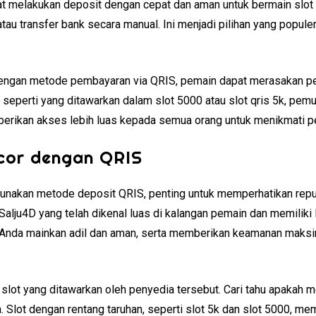
 melakukan deposit dengan cepat dan aman untuk bermain slot 
tau transfer bank secara manual. Ini menjadi pilihan yang popule
engan metode pembayaran via QRIS, pemain dapat merasakan pe
 seperti yang ditawarkan dalam slot 5000 atau slot qris 5k, pemu
erikan akses lebih luas kepada semua orang untuk menikmati pe
acor dengan QRIS
unakan metode deposit QRIS, penting untuk memperhatikan reput
 Salju4D yang telah dikenal luas di kalangan pemain dan memiliki l
nda mainkan adil dan aman, serta memberikan keamanan maksima
n slot yang ditawarkan oleh penyedia tersebut. Cari tahu apakah 
 Slot dengan rentang taruhan, seperti slot 5k dan slot 5000, mem