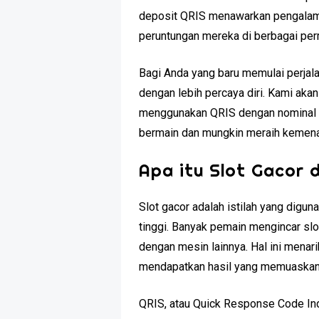
deposit QRIS menawarkan pengalaman
peruntungan mereka di berbagai per
Bagi Anda yang baru memulai perjalan
dengan lebih percaya diri. Kami aka
menggunakan QRIS dengan nominal 
bermain dan mungkin meraih kemenang
Apa itu Slot Gacor 
Slot gacor adalah istilah yang digu
tinggi. Banyak pemain mengincar slo
dengan mesin lainnya. Hal ini mena
mendapatkan hasil yang memuaskan
QRIS, atau Quick Response Code In