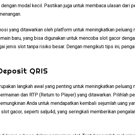
dengan modal kecil. Pastikan juga untuk membaca ulasan dari pe
emenangan.
mosi yang ditawarkan oleh platform untuk meningkatkan peluang 
main baru, yang bisa digunakan untuk mencoba slot gacor denga
i jenis slot tanpa risiko besar. Dengan mengikuti tips ini, pen
 Deposit QRIS
upakan langkah awal yang penting untuk meningkatkan peluang m
ermainan dan RTP (Return to Player) yang ditawarkan. Pilihlah p
kemungkinan Anda untuk mendapatkan kembali sejumlah uang yang 
slot gacor, seperti salju4d, yang seringkali memberikan pengal