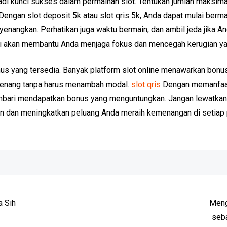
di kunci sukses dalam permainan slot. Tentukan jumlah maksima
 Dengan slot deposit 5k atau slot qris 5k, Anda dapat mulai ber
angkan. Perhatikan juga waktu bermain, dan ambil jeda jika An
ni akan membantu Anda menjaga fokus dan mencegah kerugian yan
nus yang tersedia. Banyak platform slot online menawarkan bonu
menang tanpa harus menambah modal.
slot qris
Dengan memanfaatk
bari mendapatkan bonus yang menguntungkan. Jangan lewatkan 
 dan meningkatkan peluang Anda meraih kemenangan di setiap 
a Sih
Meng
seb