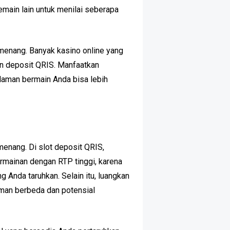
main lain untuk menilai seberapa
menang. Banyak kasino online yang
n deposit QRIS. Manfaatkan
galaman bermain Anda bisa lebih
enang. Di slot deposit QRIS,
ermainan dengan RTP tinggi, karena
Anda taruhkan. Selain itu, luangkan
aman berbeda dan potensial