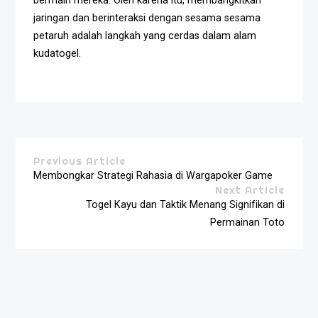
bermain mereka. Oleh karena itu, membangkitkan
jaringan dan berinteraksi dengan sesama sesama
petaruh adalah langkah yang cerdas dalam alam
kudatogel.
Previous Article
Membongkar Strategi Rahasia di Wargapoker Game
Next Article
Togel Kayu dan Taktik Menang Signifikan di
Permainan Toto