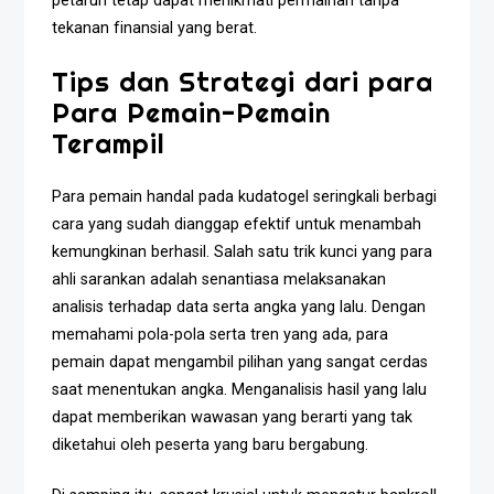
petaruh tetap dapat menikmati permainan tanpa
tekanan finansial yang berat.
Tips dan Strategi dari para
Para Pemain-Pemain
Terampil
Para pemain handal pada kudatogel seringkali berbagi
cara yang sudah dianggap efektif untuk menambah
kemungkinan berhasil. Salah satu trik kunci yang para
ahli sarankan adalah senantiasa melaksanakan
analisis terhadap data serta angka yang lalu. Dengan
memahami pola-pola serta tren yang ada, para
pemain dapat mengambil pilihan yang sangat cerdas
saat menentukan angka. Menganalisis hasil yang lalu
dapat memberikan wawasan yang berarti yang tak
diketahui oleh peserta yang baru bergabung.