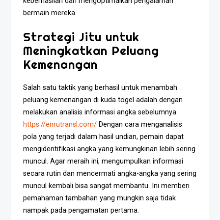
keberhasilan dan mengoptimalkan pengalaman
bermain mereka.
Strategi Jitu untuk
Meningkatkan Peluang
Kemenangan
Salah satu taktik yang berhasil untuk menambah
peluang kemenangan di kuda togel adalah dengan
melakukan analisis informasi angka sebelumnya.
https://enrutransl.com/
Dengan cara menganalisis
pola yang terjadi dalam hasil undian, pemain dapat
mengidentifikasi angka yang kemungkinan lebih sering
muncul. Agar meraih ini, mengumpulkan informasi
secara rutin dan mencermati angka-angka yang sering
muncul kembali bisa sangat membantu. Ini memberi
pemahaman tambahan yang mungkin saja tidak
nampak pada pengamatan pertama.