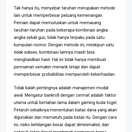
Tak hanya itu, menyebar taruhan merupakan metode
lain untuk memperbesar peluang kemenangan.
Pemain dapat memutuskan untuk memasang
taruhan-taruhan pada beberapa kombinasi angka
angka sekali gus, tidak hanya terpaku pada satu
kumpulan nomor. Dengan metode ini, meskipun satu
tidak sukses, kombinasi lainnya masih bisa
menghasilkan hasil. Hal ini tidak hanya membuat
permainan semakin menarik tetapi dan dapat
memperbesar probabilitas memperoleh keberhasilan.
Tidak kalah pentingnya adalah manajemen modal
awal. Mengatur bankroll dengan cermat adalah faktor
utama untuk bertahan lama dalam gaming kuda togel.
Petaruh sebaiknya menentukan batas dana yang akan
digunakan dan mematuhi pada batas itu. Dengan cara
ini, risiko kehilangan besar dapat diminimalisir, dan