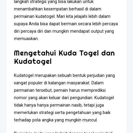
langkah strategis yang bisa lakukan untuk
menambahkan kesempatan berhasil di dalam
permainan kudatogel. Mari kita jelajahi lebih dalam
supaya Anda bisa dapat bermain secara lebih percaya
diri percaya diri dan mungkin mendapat output yang
memuaskan.
Mengetahui Kuda Togel dan
Kudatogel
Kudatogel merupakan sebuah bentuk perjudian yang
sangat populer di kalangan masyarakat. Dalam
permainan tersebut, pemain harus memprediksi
nomor yang akan keluar dari pengundian. Kudatogel
tidak hanya hanya permainan nasib, tetapi juga
memerlukan strategi serta pengetahuan yang baik
terhadap pola angka yang mungkin muncul.