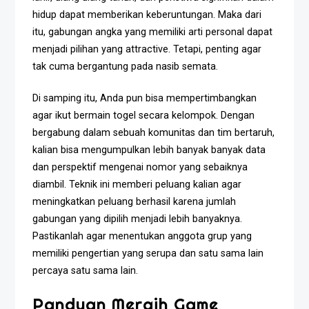
hidup dapat memberikan keberuntungan. Maka dari
itu, gabungan angka yang memiliki arti personal dapat
menjadi pilihan yang attractive. Tetapi, penting agar
tak cuma bergantung pada nasib semata.
Di samping itu, Anda pun bisa mempertimbangkan
agar ikut bermain togel secara kelompok. Dengan
bergabung dalam sebuah komunitas dan tim bertaruh,
kalian bisa mengumpulkan lebih banyak banyak data
dan perspektif mengenai nomor yang sebaiknya
diambil. Teknik ini memberi peluang kalian agar
meningkatkan peluang berhasil karena jumlah
gabungan yang dipilih menjadi lebih banyaknya.
Pastikanlah agar menentukan anggota grup yang
memiliki pengertian yang serupa dan satu sama lain
percaya satu sama lain.
Panduan Meraih Game