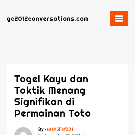
Skip
to
gc2012conversations.com
content
Togel Kayu dan
Taktik Menang
Signifikan di
Permainan Toto
By -
safASFsf231