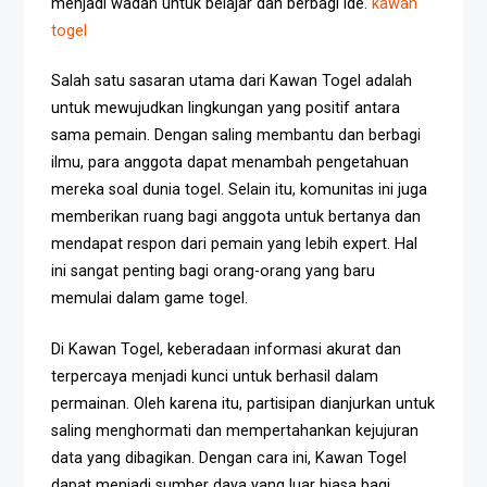
menjadi wadah untuk belajar dan berbagi ide.
kawan
togel
Salah satu sasaran utama dari Kawan Togel adalah
untuk mewujudkan lingkungan yang positif antara
sama pemain. Dengan saling membantu dan berbagi
ilmu, para anggota dapat menambah pengetahuan
mereka soal dunia togel. Selain itu, komunitas ini juga
memberikan ruang bagi anggota untuk bertanya dan
mendapat respon dari pemain yang lebih expert. Hal
ini sangat penting bagi orang-orang yang baru
memulai dalam game togel.
Di Kawan Togel, keberadaan informasi akurat dan
terpercaya menjadi kunci untuk berhasil dalam
permainan. Oleh karena itu, partisipan dianjurkan untuk
saling menghormati dan mempertahankan kejujuran
data yang dibagikan. Dengan cara ini, Kawan Togel
dapat menjadi sumber daya yang luar biasa bagi