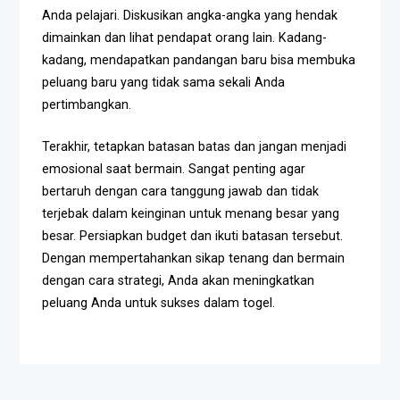
Anda pelajari. Diskusikan angka-angka yang hendak
dimainkan dan lihat pendapat orang lain. Kadang-
kadang, mendapatkan pandangan baru bisa membuka
peluang baru yang tidak sama sekali Anda
pertimbangkan.
Terakhir, tetapkan batasan batas dan jangan menjadi
emosional saat bermain. Sangat penting agar
bertaruh dengan cara tanggung jawab dan tidak
terjebak dalam keinginan untuk menang besar yang
besar. Persiapkan budget dan ikuti batasan tersebut.
Dengan mempertahankan sikap tenang dan bermain
dengan cara strategi, Anda akan meningkatkan
peluang Anda untuk sukses dalam togel.