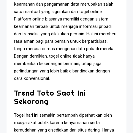
Keamanan dan pengamanan data merupakan salah
satu manfaat yang signifikan dari togel online.
Platform online biasanya memiliki dengan sistem
keamanan terbaik untuk menjaga informasi pribadi
dan transaksi yang dilakukan pemain. Hal ini memberi
rasa aman bagi para pemain untuk berpartisipasi,
tanpa merasa cemas mengenai data pribadi mereka.
Dengan demikian, togel online tidak hanya
memberikan kesenangan bermain, tetapi juga
perlindungan yang lebih baik dibandingkan dengan
cara konvensional.
Trend Toto Saat Ini
Sekarang
Togel hari ini semakin bertambah diperhatikan oleh
masyarakat publik karena kenyamanan serta
kemudahan yang disediakan dari situs daring. Hanya