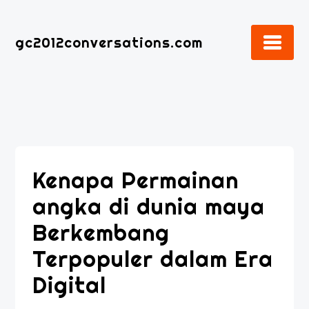
Skip
to
gc2012conversations.com
content
Kenapa Permainan
angka di dunia maya
Berkembang
Terpopuler dalam Era
Digital