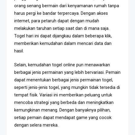
orang senang bermain dari kenyamanan rumah tanpa
harus pergi ke bandar terpercaya. Dengan akses
internet, para petaruh dapat dengan mudah
melakukan taruhan setiap saat dan di mana saja.
Togel hari ini dapat dijangkau dalam beberapa klik,
memberikan kemudahan dalam mencari data dan
hasil.
Selain, kemudahan togel online pun menawarkan
berbagai jenis permainan yang lebih bervariasi. Pemain
dapat menentukan berbagai jenis permainan togel,
seperti jenis-jenis togel, yang mungkin tidak tersedia di
tempat fisik. Variasi ini memberikan peluang untuk
mencoba strategi yang berbeda dan meningkatkan
kemungkinan menang. Dengan banyaknya pilihan,
setiap pemain dapat mendapat game yang cocok
dengan selera mereka.