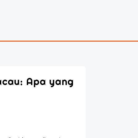
Macau: Apa yang