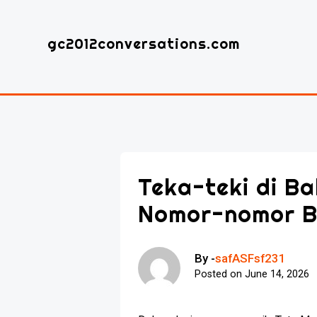
Skip
to
gc2012conversations.com
content
Teka-teki di B
Nomor-nomor Be
By -
safASFsf231
Posted on
June 14, 2026