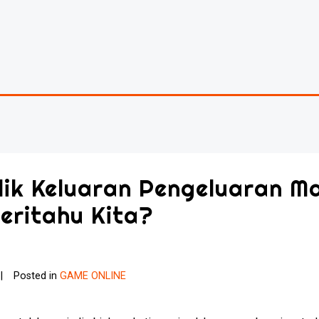
alik Keluaran Pengeluaran 
ritahu Kita?
Posted in
GAME ONLINE