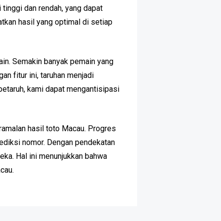
tinggi dan rendah, yang dapat
kan hasil yang optimal di setiap
main. Semakin banyak pemain yang
n fitur ini, taruhan menjadi
etaruh, kami dapat mengantisipasi
amalan hasil toto Macau. Progres
ediksi nomor. Dengan pendekatan
eka. Hal ini menunjukkan bahwa
acau.