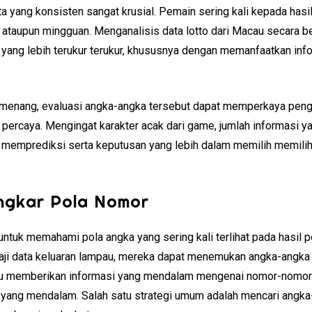
 yang konsisten sangat krusial. Pemain sering kali kepada hasil-h
i ataupun mingguan. Menganalisis data lotto dari Macau secara
ang lebih terukur terukur, khususnya dengan memanfaatkan infor
k menang, evaluasi angka-angka tersebut dapat memperkaya pen
ercaya. Mengingat karakter acak dari game, jumlah informasi ya
 memprediksi serta keputusan yang lebih dalam memilih memili
ngkar Pola Nomor
untuk memahami pola angka yang sering kali terlihat pada hasil 
i data keluaran lampau, mereka dapat menemukan angka-angka 
cau memberikan informasi yang mendalam mengenai nomor-nomo
s yang mendalam. Salah satu strategi umum adalah mencari angka-