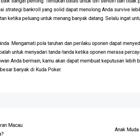
g baik sangat penting. Tentukan batas untuk diri sendiri dan tid
ai strategi bankroll yang solid dapat menolong Anda survive leb
 ketika peluang untuk menang banyak datang. Selalu ingat unt
 Anda. Mengamati pola taruhan dan perilaku oponen dapat meny
balah untuk menyadari tanda-tanda ketika oponen merasa percaya
lawan Anda bermain, kamu akan dapat membuat keputusan lebih 
esar banyak di Kuda Poker.
aran Macau:
Anak Muda 
a?