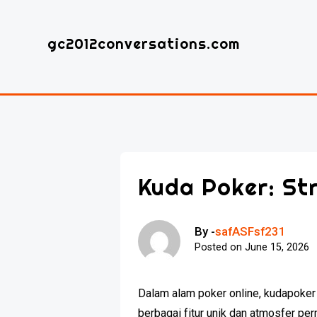
Skip
to
gc2012conversations.com
content
Kuda Poker: St
By -
safASFsf231
Posted on
June 15, 2026
Dalam alam poker online, kudapoker 
berbagai fitur unik dan atmosfer p