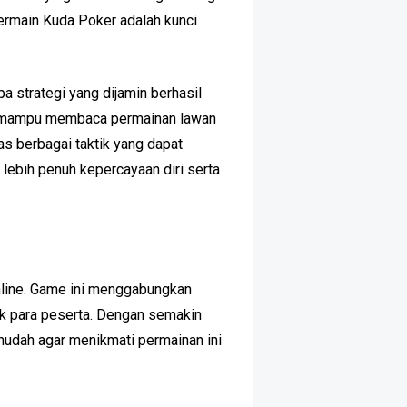
ermain Kuda Poker adalah kunci
 strategi yang dijamin berhasil
n mampu membaca permainan lawan
as berbagai taktik yang dapat
ebih penuh kepercayaan diri serta
nline. Game ini menggabungkan
uk para peserta. Dengan semakin
mudah agar menikmati permainan ini