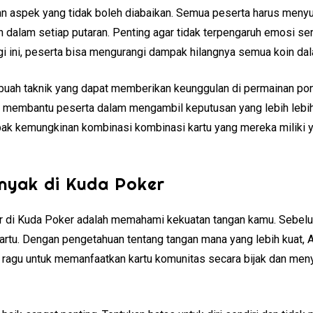
an aspek yang tidak boleh diabaikan. Semua peserta harus menyu
n dalam setiap putaran. Penting agar tidak terpengaruh emosi se
gi ini, peserta bisa mengurangi dampak hilangnya semua koin da
buah taknik yang dapat memberikan keunggulan di permainan poni
an membantu peserta dalam mengambil keputusan yang lebih leb
bak kemungkinan kombinasi kombinasi kartu yang mereka miliki 
yak di Kuda Poker
ar di Kuda Poker adalah memahami kekuatan tangan kamu. Sebelum
tu. Dengan pengetahuan tentang tangan mana yang lebih kuat, 
n ragu untuk memanfaatkan kartu komunitas secara bijak dan men