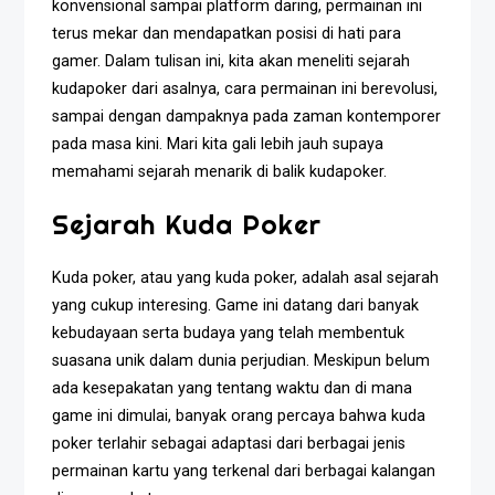
konvensional sampai platform daring, permainan ini
terus mekar dan mendapatkan posisi di hati para
gamer. Dalam tulisan ini, kita akan meneliti sejarah
kudapoker dari asalnya, cara permainan ini berevolusi,
sampai dengan dampaknya pada zaman kontemporer
pada masa kini. Mari kita gali lebih jauh supaya
memahami sejarah menarik di balik kudapoker.
Sejarah Kuda Poker
Kuda poker, atau yang kuda poker, adalah asal sejarah
yang cukup interesing. Game ini datang dari banyak
kebudayaan serta budaya yang telah membentuk
suasana unik dalam dunia perjudian. Meskipun belum
ada kesepakatan yang tentang waktu dan di mana
game ini dimulai, banyak orang percaya bahwa kuda
poker terlahir sebagai adaptasi dari berbagai jenis
permainan kartu yang terkenal dari berbagai kalangan