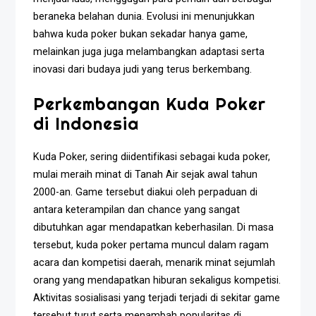
beraneka belahan dunia. Evolusi ini menunjukkan
bahwa kuda poker bukan sekadar hanya game,
melainkan juga juga melambangkan adaptasi serta
inovasi dari budaya judi yang terus berkembang.
Perkembangan Kuda Poker
di Indonesia
Kuda Poker, sering diidentifikasi sebagai kuda poker,
mulai meraih minat di Tanah Air sejak awal tahun
2000-an. Game tersebut diakui oleh perpaduan di
antara keterampilan dan chance yang sangat
dibutuhkan agar mendapatkan keberhasilan. Di masa
tersebut, kuda poker pertama muncul dalam ragam
acara dan kompetisi daerah, menarik minat sejumlah
orang yang mendapatkan hiburan sekaligus kompetisi.
Aktivitas sosialisasi yang terjadi terjadi di sekitar game
tersebut turut serta menambah popularitas di