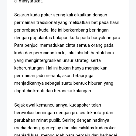
di masyarakat.
Sejarah kuda poker sering kali dikaitkan dengan
permainan tradisional yang melibatkan bet pada hasil
perlombaan kuda. Ide ini berkembang beriringan
dengan popularitas balapan kuda pada banyak negara.
Para penjudi memadukan cinta semua orang pada
kuda dan permainan kartu, lalu lahirlah bentuk baru
yang mengintergrasikan unsur strategi serta
keberuntungan. Hal ini bukan hanya menjadikan
permainan jadi menarik, akan tetapi juga
menjadikannya sebagai suatu bentuk hiburan yang
dapat dinikmati dari beraneka kalangan.
Sejak awal kemunculannya, kudapoker telah
berevolusi beriringan dengan proses teknologi dan
perubahan minat publik. Seiring dengan hadirnya
media daring, gameplay dan aksesibilitas kudapoker
menjadi luas, menggugah para pemain dari berbagai