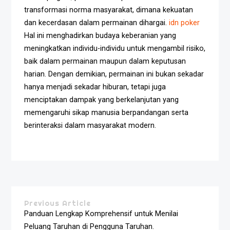
transformasi norma masyarakat, dimana kekuatan
dan kecerdasan dalam permainan dihargai.
idn poker
Hal ini menghadirkan budaya keberanian yang
meningkatkan individu-individu untuk mengambil risiko,
baik dalam permainan maupun dalam keputusan
harian. Dengan demikian, permainan ini bukan sekadar
hanya menjadi sekadar hiburan, tetapi juga
menciptakan dampak yang berkelanjutan yang
memengaruhi sikap manusia berpandangan serta
berinteraksi dalam masyarakat modern.
Previous Article
Panduan Lengkap Komprehensif untuk Menilai
Peluang Taruhan di Pengguna Taruhan.