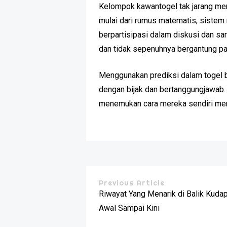
Kelompok kawantogel tak jarang mem
mulai dari rumus matematis, sistem
berpartisipasi dalam diskusi dan sar
dan tidak sepenuhnya bergantung pa
Menggunakan prediksi dalam togel b
dengan bijak dan bertanggungjawab. 
menemukan cara mereka sendiri men
Previous Article
Riwayat Yang Menarik di Balik Kudap
Awal Sampai Kini