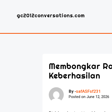
Skip
to
gc2012conversations.com
content
Membongkar Rah
Keberhasilan
By -
safASFsf231
Posted on
June 12, 2026