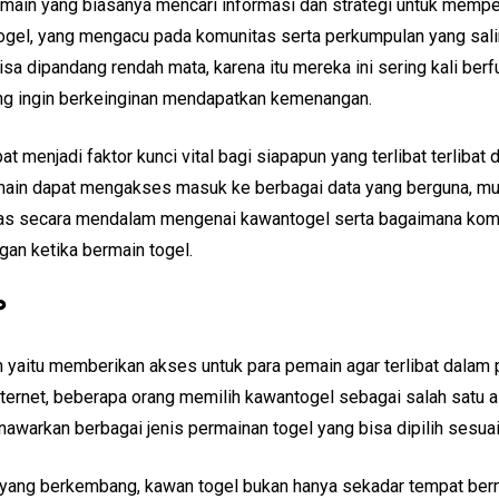
emain yang biasanya mencari informasi dan strategi untuk mempe
ogel, yang mengacu pada komunitas serta perkumpulan yang salin
isa dipandang rendah mata, karena itu mereka ini sering kali ber
ang ingin berkeinginan mendapatkan kemenangan.
menjadi faktor kunci vital bagi siapapun yang terlibat terlibat da
ain dapat mengakses masuk ke berbagai data yang berguna, mul
gupas secara mendalam mengenai kawantogel serta bagaimana ko
n ketika bermain togel.
?
yaitu memberikan akses untuk para pemain agar terlibat dalam p
ernet, beberapa orang memilih kawantogel sebagai salah satu a
nawarkan berbagai jenis permainan togel yang bisa dipilih sesua
 yang berkembang, kawan togel bukan hanya sekadar tempat berm