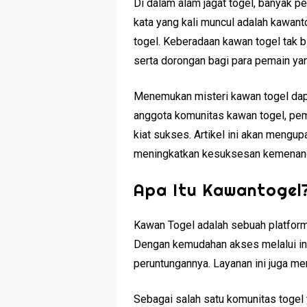
Di dalam alam jagat togel, banyak p
kata yang kali muncul adalah kawant
togel. Keberadaan kawan togel tak b
serta dorongan bagi para pemain y
Menemukan misteri kawan togel dapat 
anggota komunitas kawan togel, pem
kiat sukses. Artikel ini akan men
meningkatkan kesuksesan kemenanga
Apa Itu Kawantogel
Kawan Togel adalah sebuah platform 
Dengan kemudahan akses melalui int
peruntungannya. Layanan ini juga me
Sebagai salah satu komunitas togel