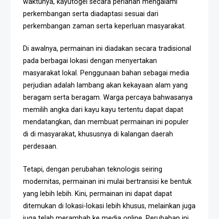
waktunya, kayutogel secara perlahan mengalami
perkembangan serta diadaptasi sesuai dari
perkembangan zaman serta keperluan masyarakat.
Di awalnya, permainan ini diadakan secara tradisional
pada berbagai lokasi dengan menyertakan
masyarakat lokal. Penggunaan bahan sebagai media
perjudian adalah lambang akan kekayaan alam yang
beragam serta beragam. Warga percaya bahwasanya
memilih angka dari kayu kayu tertentu dapat dapat
mendatangkan, dan membuat permainan ini populer
di di masyarakat, khususnya di kalangan daerah
perdesaan.
Tetapi, dengan perubahan teknologis seiring
modernitas, permainan ini mulai bertransisi ke bentuk
yang lebih lebih. Kini, permainan ini dapat dapat
ditemukan di lokasi-lokasi lebih khusus, melainkan juga
juga telah merambah ke media online. Perubahan ini