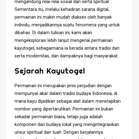
mengandung nilai-nilai sosial dan serta spiritual.
Sementara itu, melalui kehadiran sarana digital,
permainan ini makin mudah diakses oleh banyak
individu, menjadikannya suatu fenomena yang untuk
dibahas. Di dalam tulisan ini, kami akan
mengeksplorasi lebih lanjut mengenai permainan
kayutogel, sebagaimana ia berada antara tradisi dan
serta modernitas, dan dampaknya bagi masyarakat.
Sejarah Kayutogel
Permainan ini merupakan jenis perjudian dengan
mempunyai akar dalam tradisi budaya Indonesia, di
mana kayu dijadikan sebagai alat dalam menetapkan
nombor yang dipertaruhkan. Permainan ini bukan
sekadar permainan biasa, tetapi juga adalah
komponen dari budaya lokal yang mengintegrasikan
unsur spiritual dan tuah. Dengan berjalannya