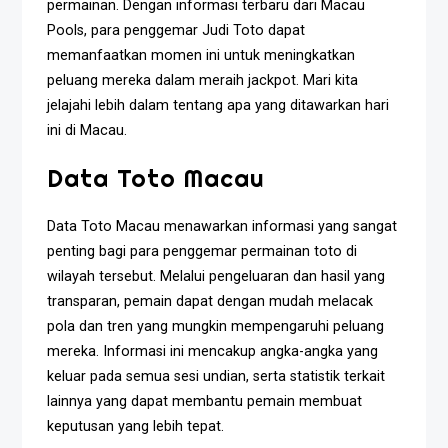
permainan. Dengan informasi terbaru dari Macau
Pools, para penggemar Judi Toto dapat
memanfaatkan momen ini untuk meningkatkan
peluang mereka dalam meraih jackpot. Mari kita
jelajahi lebih dalam tentang apa yang ditawarkan hari
ini di Macau.
Data Toto Macau
Data Toto Macau menawarkan informasi yang sangat
penting bagi para penggemar permainan toto di
wilayah tersebut. Melalui pengeluaran dan hasil yang
transparan, pemain dapat dengan mudah melacak
pola dan tren yang mungkin mempengaruhi peluang
mereka. Informasi ini mencakup angka-angka yang
keluar pada semua sesi undian, serta statistik terkait
lainnya yang dapat membantu pemain membuat
keputusan yang lebih tepat.