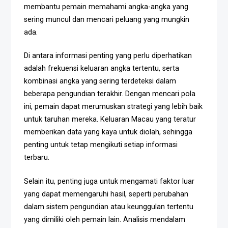
membantu pemain memahami angka-angka yang
sering muncul dan mencari peluang yang mungkin
ada.
Di antara informasi penting yang perlu diperhatikan
adalah frekuensi keluaran angka tertentu, serta
kombinasi angka yang sering terdeteksi dalam
beberapa pengundian terakhir. Dengan mencari pola
ini, pemain dapat merumuskan strategi yang lebih baik
untuk taruhan mereka. Keluaran Macau yang teratur
memberikan data yang kaya untuk diolah, sehingga
penting untuk tetap mengikuti setiap informasi
terbaru.
Selain itu, penting juga untuk mengamati faktor luar
yang dapat memengaruhi hasil, seperti perubahan
dalam sistem pengundian atau keunggulan tertentu
yang dimiliki oleh pemain lain. Analisis mendalam