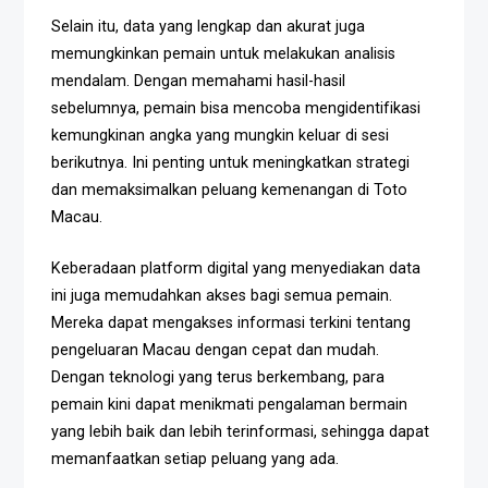
Selain itu, data yang lengkap dan akurat juga
memungkinkan pemain untuk melakukan analisis
mendalam. Dengan memahami hasil-hasil
sebelumnya, pemain bisa mencoba mengidentifikasi
kemungkinan angka yang mungkin keluar di sesi
berikutnya. Ini penting untuk meningkatkan strategi
dan memaksimalkan peluang kemenangan di Toto
Macau.
Keberadaan platform digital yang menyediakan data
ini juga memudahkan akses bagi semua pemain.
Mereka dapat mengakses informasi terkini tentang
pengeluaran Macau dengan cepat dan mudah.
Dengan teknologi yang terus berkembang, para
pemain kini dapat menikmati pengalaman bermain
yang lebih baik dan lebih terinformasi, sehingga dapat
memanfaatkan setiap peluang yang ada.