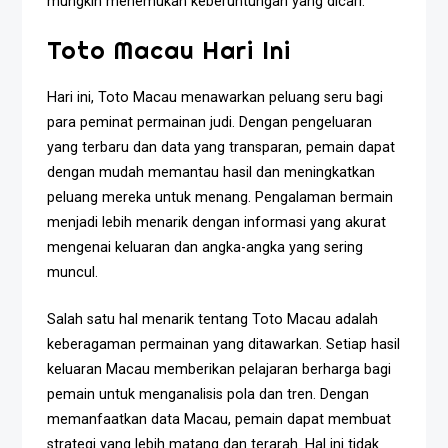
mungkin menemukan keberuntungan yang dicari.
Toto Macau Hari Ini
Hari ini, Toto Macau menawarkan peluang seru bagi
para peminat permainan judi. Dengan pengeluaran
yang terbaru dan data yang transparan, pemain dapat
dengan mudah memantau hasil dan meningkatkan
peluang mereka untuk menang. Pengalaman bermain
menjadi lebih menarik dengan informasi yang akurat
mengenai keluaran dan angka-angka yang sering
muncul.
Salah satu hal menarik tentang Toto Macau adalah
keberagaman permainan yang ditawarkan. Setiap hasil
keluaran Macau memberikan pelajaran berharga bagi
pemain untuk menganalisis pola dan tren. Dengan
memanfaatkan data Macau, pemain dapat membuat
strategi yang lebih matang dan terarah. Hal ini tidak