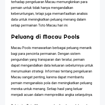
terhadap pengeluaran Macau memungkinkan para
pemain untuk tidak hanya mengandalkan
keberuntungan, tetapi juga memanfaatkan analisis
data untuk meningkatkan peluang menang dalam
setiap permainan Toto Macau hari ini.
Peluang di Macau Pools
Macau Pools menawarkan berbagai peluang menarik
bagi para pencinta permainan. Dengan sistem
pengundian yang transparan dan teratur, pemain
dapat mengandalkan data keluaran sebelumnya untuk
merumuskan strategi. Informasi tentang pengeluaran
Macau sangat penting, karena dapat membantu
pemain menganalisis pola dan meningkatkan peluang
mereka untuk menang. Setiap hasil yang keluar
menjadi acuan dalam memprediksi angka selanjutnya.