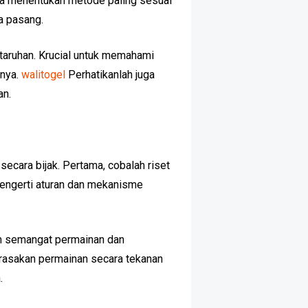
da menentukan metode paling sesuai
a pasang.
taruhan. Krucial untuk memahami
nnya.
walitogel
Perhatikanlah juga
an.
ecara bijak. Pertama, cobalah riset
 Mengerti aturan dan mekanisme
am semangat permainan dan
erasakan permainan secara tekanan
.