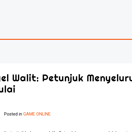
el Walit: Petunjuk Menyelu
lai
Posted in
GAME ONLINE