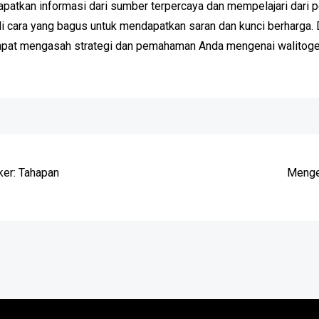
dapatkan informasi dari sumber terpercaya dan mempelajari dari p
di cara yang bagus untuk mendapatkan saran dan kunci berharga
pat mengasah strategi dan pemahaman Anda mengenai walitogel
ker: Tahapan
Menget