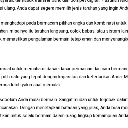
aran, termasuk transfer bank dan dompet digital. Pastikan An
si ulang, Anda dapat segera memilih jenis taruhan yang ingin And
n menghadapi pada bermacam pilihan angka dan kombinasi untuk 
han, misalnya itu taruhan langsung, colok bebas, atau sistem lai
tuk memastikan pengalaman bermain tetap aman dan menyenangk
krusial untuk memahami dasar-dasar permainan dan cara bermain s
 pilih satu yang tepat dengan kapasitas dan ketertarikan Anda.
asa lebih yakin saat memulai.
 sebelum Anda mulai bermain. Sangat mudah untuk terjebak dal
encanakan. Dengan menetapkan batasan yang jelas, Anda bisa m
astikan untuk selalu bermain dalam ruang lingkup kemampuan Anda