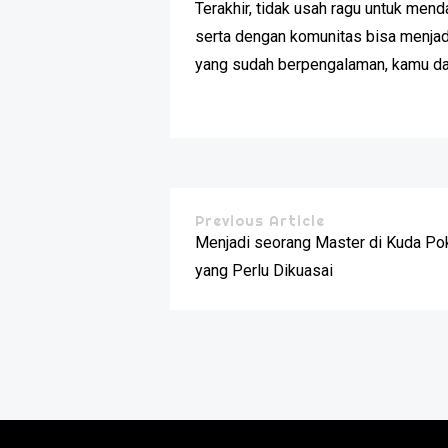
Terakhir, tidak usah ragu untuk men
serta dengan komunitas bisa menja
yang sudah berpengalaman, kamu da
Previous Article
Menjadi seorang Master di Kuda Po
yang Perlu Dikuasai