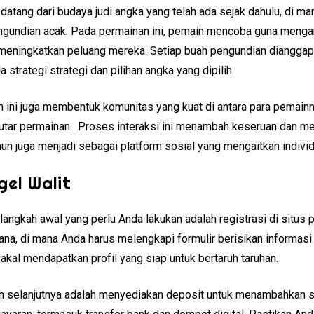
 datang dari budaya judi angka yang telah ada sejak dahulu, di m
ngundian acak. Pada permainan ini, pemain mencoba guna mengana
eningkatkan peluang mereka. Setiap buah pengundian dianggap
strategi strategi dan pilihan angka yang dipilih.
n ini juga membentuk komunitas yang kuat di antara para pemain
utar permainan . Proses interaksi ini menambah keseruan dan men
n juga menjadi sebagai platform sosial yang mengaitkan individ
el Walit
langkah awal yang perlu Anda lakukan adalah registrasi di situs 
a, di mana Anda harus melengkapi formulir berisikan informasi 
akal mendapatkan profil yang siap untuk bertaruh taruhan.
ah selanjutnya adalah menyediakan deposit untuk menambahkan sa