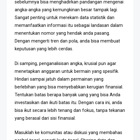
sebelumnya bisa menghadirkan pandangan mengenai
angka-angka yang kemungkinan besar tampak lagi.
Sangat penting untuk merekam data statistik dan
memanfaatkan informasi itu sebagai landasan dalam
menentukan nomor yang hendak anda pasang.
Dengan mengerti tren dan pola, anda bisa membuat
keputusan yang lebih cerdas.
Di samping, penganalisisan angka, krusial pun agar
menetapkan anggaran untuk bermain yang spesifik.
Hindari sampai jatuh dalam permainan yang
berlebihan yang bisa menyebabkan kerugian finansial.
Tentukan batas berapa banyak uang yang bisa Anda
investasikan dan ikuti batas itu. Dengan cara ini, anda
bisa ikut secara lebih tenang dan fokus, tanpa tekanan
yang berasal dari sisi finansial.
Masuklah ke komunitas atau diskusi yang membahas