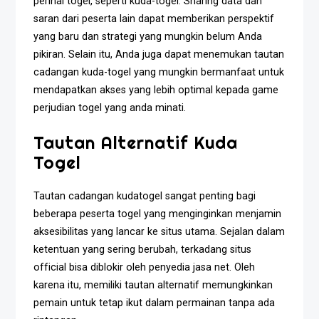
perihal togel, seperti kuda-togel. Sharing data dan
saran dari peserta lain dapat memberikan perspektif
yang baru dan strategi yang mungkin belum Anda
pikiran. Selain itu, Anda juga dapat menemukan tautan
cadangan kuda-togel yang mungkin bermanfaat untuk
mendapatkan akses yang lebih optimal kepada game
perjudian togel yang anda minati.
Tautan Alternatif Kuda
Togel
Tautan cadangan kudatogel sangat penting bagi
beberapa peserta togel yang menginginkan menjamin
aksesibilitas yang lancar ke situs utama. Sejalan dalam
ketentuan yang sering berubah, terkadang situs
official bisa diblokir oleh penyedia jasa net. Oleh
karena itu, memiliki tautan alternatif memungkinkan
pemain untuk tetap ikut dalam permainan tanpa ada