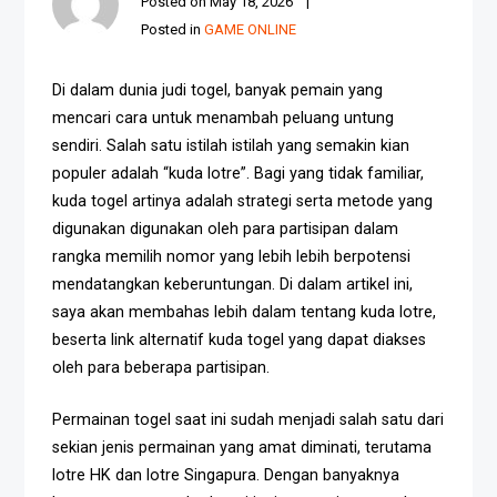
Posted on
May 18, 2026
Posted in
GAME ONLINE
Di dalam dunia judi togel, banyak pemain yang
mencari cara untuk menambah peluang untung
sendiri. Salah satu istilah istilah yang semakin kian
populer adalah “kuda lotre”. Bagi yang tidak familiar,
kuda togel artinya adalah strategi serta metode yang
digunakan digunakan oleh para partisipan dalam
rangka memilih nomor yang lebih lebih berpotensi
mendatangkan keberuntungan. Di dalam artikel ini,
saya akan membahas lebih dalam tentang kuda lotre,
beserta link alternatif kuda togel yang dapat diakses
oleh para beberapa partisipan.
Permainan togel saat ini sudah menjadi salah satu dari
sekian jenis permainan yang amat diminati, terutama
lotre HK dan lotre Singapura. Dengan banyaknya