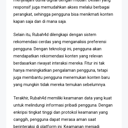
menjelajahi dunia digital dengan mudah. Desain yang
responsif juga memudahkan akses melalui berbagai
perangkat, sehingga pengguna bisa menikmati konten
kapan saja dan di mana saja.
Selain itu, Rubah4d dilengkapi dengan sistem
rekomendasi cerdas yang menganalisis preferensi
pengguna. Dengan teknologi ini, pengguna akan
mendapatkan rekomendasi konten yang relevan
berdasarkan riwayat interaksi mereka. Fitur ini tak
hanya meningkatkan pengalaman pengguna, tetapi
juga membantu pengguna menemukan konten baru
yang mungkin tidak mereka temukan sebelumnya.
Terakhir, Rubah4d memiliki keamanan data yang kuat
untuk melindungi informasi pribadi pengguna. Dengan
enkripsi tingkat tinggi dan protokol keamanan yang
canggih, pengguna dapat merasa aman saat
berinteraksi di platform ini. Keamanan menjadi