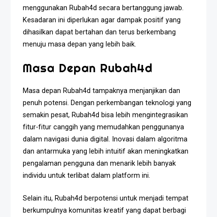
menggunakan Rubah4d secara bertanggung jawab.
Kesadaran ini diperlukan agar dampak positif yang
dihasilkan dapat bertahan dan terus berkembang
menuju masa depan yang lebih baik.
Masa Depan Rubah4d
Masa depan Rubah4d tampaknya menjanjikan dan
penuh potensi. Dengan perkembangan teknologi yang
semakin pesat, Rubah4d bisa lebih mengintegrasikan
fitur-fitur canggih yang memudahkan penggunanya
dalam navigasi dunia digital. Inovasi dalam algoritma
dan antarmuka yang lebih intuitif akan meningkatkan
pengalaman pengguna dan menarik lebih banyak
individu untuk terlibat dalam platform ini.
Selain itu, Rubah4d berpotensi untuk menjadi tempat
berkumpulnya komunitas kreatif yang dapat berbagi