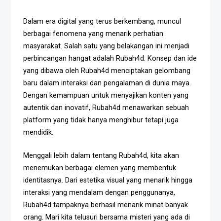
Dalam era digital yang terus berkembang, muncul
berbagai fenomena yang menarik perhatian
masyarakat. Salah satu yang belakangan ini menjadi
perbincangan hangat adalah Rubah4d. Konsep dan ide
yang dibawa oleh Rubah4d menciptakan gelombang
baru dalam interaksi dan pengalaman di dunia maya.
Dengan kemampuan untuk menyajikan konten yang
autentik dan inovatif, Rubah4d menawarkan sebuah
platform yang tidak hanya menghibur tetapi juga
mendidik.
Menggali lebih dalam tentang Rubah4d, kita akan
menemukan berbagai elemen yang membentuk
identitasnya. Dari estetika visual yang menarik hingga
interaksi yang mendalam dengan penggunanya,
Rubah4d tampaknya berhasil menarik minat banyak
orang. Mari kita telusuri bersama misteri yang ada di