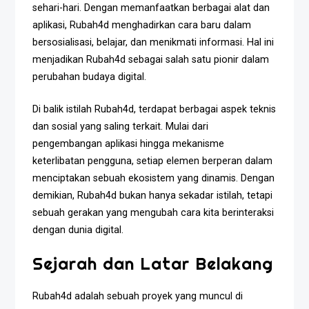
sehari-hari. Dengan memanfaatkan berbagai alat dan
aplikasi, Rubah4d menghadirkan cara baru dalam
bersosialisasi, belajar, dan menikmati informasi. Hal ini
menjadikan Rubah4d sebagai salah satu pionir dalam
perubahan budaya digital.
Di balik istilah Rubah4d, terdapat berbagai aspek teknis
dan sosial yang saling terkait. Mulai dari
pengembangan aplikasi hingga mekanisme
keterlibatan pengguna, setiap elemen berperan dalam
menciptakan sebuah ekosistem yang dinamis. Dengan
demikian, Rubah4d bukan hanya sekadar istilah, tetapi
sebuah gerakan yang mengubah cara kita berinteraksi
dengan dunia digital.
Sejarah dan Latar Belakang
Rubah4d adalah sebuah proyek yang muncul di