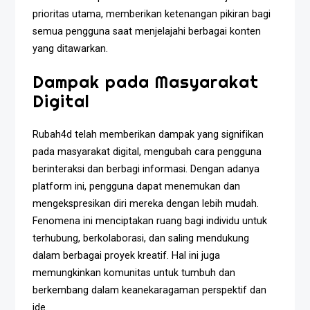
prioritas utama, memberikan ketenangan pikiran bagi
semua pengguna saat menjelajahi berbagai konten
yang ditawarkan.
Dampak pada Masyarakat
Digital
Rubah4d telah memberikan dampak yang signifikan
pada masyarakat digital, mengubah cara pengguna
berinteraksi dan berbagi informasi. Dengan adanya
platform ini, pengguna dapat menemukan dan
mengekspresikan diri mereka dengan lebih mudah.
Fenomena ini menciptakan ruang bagi individu untuk
terhubung, berkolaborasi, dan saling mendukung
dalam berbagai proyek kreatif. Hal ini juga
memungkinkan komunitas untuk tumbuh dan
berkembang dalam keanekaragaman perspektif dan
ide.