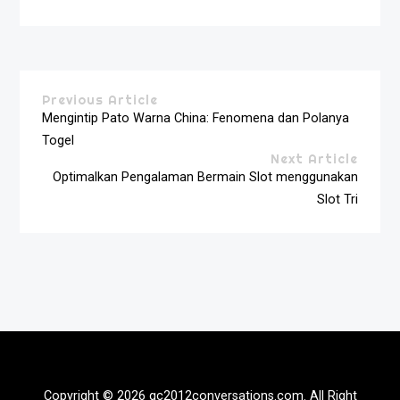
Previous Article
Mengintip Pato Warna China: Fenomena dan Polanya
Togel
Next Article
Optimalkan Pengalaman Bermain Slot menggunakan
Slot Tri
Copyright © 2026 gc2012conversations.com. All Right