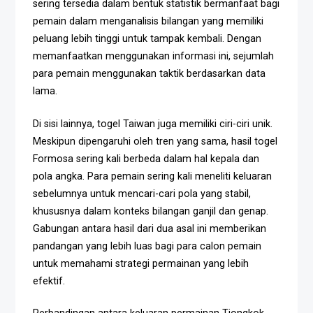
sering tersedia dalam bentuk statistik bermanfaat bagi
pemain dalam menganalisis bilangan yang memiliki
peluang lebih tinggi untuk tampak kembali. Dengan
memanfaatkan menggunakan informasi ini, sejumlah
para pemain menggunakan taktik berdasarkan data
lama.
Di sisi lainnya, togel Taiwan juga memiliki ciri-ciri unik.
Meskipun dipengaruhi oleh tren yang sama, hasil togel
Formosa sering kali berbeda dalam hal kepala dan
pola angka. Para pemain sering kali meneliti keluaran
sebelumnya untuk mencari-cari pola yang stabil,
khususnya dalam konteks bilangan ganjil dan genap.
Gabungan antara hasil dari dua asal ini memberikan
pandangan yang lebih luas bagi para calon pemain
untuk memahami strategi permainan yang lebih
efektif.