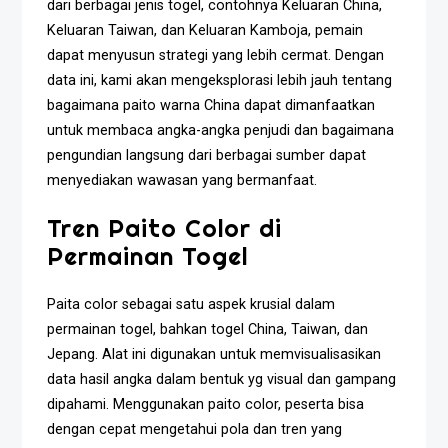
dari berbagai jenis togel, contohnya Keluaran China,
Keluaran Taiwan, dan Keluaran Kamboja, pemain
dapat menyusun strategi yang lebih cermat. Dengan
data ini, kami akan mengeksplorasi lebih jauh tentang
bagaimana paito warna China dapat dimanfaatkan
untuk membaca angka-angka penjudi dan bagaimana
pengundian langsung dari berbagai sumber dapat
menyediakan wawasan yang bermanfaat.
Tren Paito Color di
Permainan Togel
Paita color sebagai satu aspek krusial dalam
permainan togel, bahkan togel China, Taiwan, dan
Jepang. Alat ini digunakan untuk memvisualisasikan
data hasil angka dalam bentuk yg visual dan gampang
dipahami. Menggunakan paito color, peserta bisa
dengan cepat mengetahui pola dan tren yang