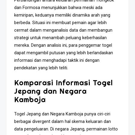
Perbandingan antara keluaran permainan Tiongkok
dan Formosa menunjukkan bahwa meski ada
kemiripan, keduanya memiliki dinamika arah yang
berbeda. Situasi ini membuat pemain agar lebih
cermat dalam menganalisis data dan membangun
strategi untuk menambah peluang keberhasilan
mereka. Dengan analisis ini, para penggemar togel
dapat mengambil putusan yang lebih berlandaskan
informasi dan menghadapi taktik ini dengan
pendekatan yang lebih teliti.
Komparasi Informasi Togel
Jepang dan Negara
Kamboja
Togel Jepang dan Negara Kamboja punya ciri-ciri
berbagai divergent dalam hal skema keluaran dan
data pengeluaran. Di negara Jepang, permainan lotto