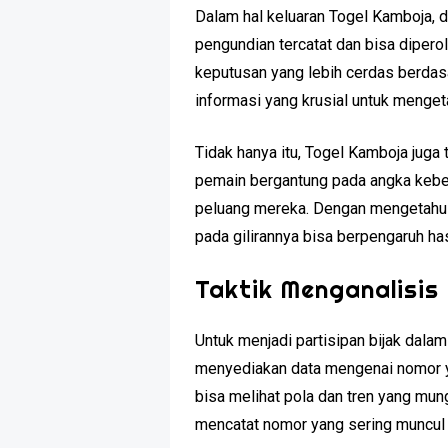
Dalam hal keluaran Togel Kamboja, d
pengundian tercatat dan bisa diper
keputusan yang lebih cerdas berdas
informasi yang krusial untuk menget
Tidak hanya itu, Togel Kamboja juga
pemain bergantung pada angka kebe
peluang mereka. Dengan mengetahui 
pada gilirannya bisa berpengaruh ha
Taktik Menganalisis
Untuk menjadi partisipan bijak dala
menyediakan data mengenai nomor y
bisa melihat pola dan tren yang mu
mencatat nomor yang sering muncul 