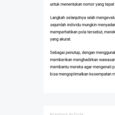
untuk menentukan nomor yang tepat 
Langkah selanjutnya ialah mengeva
sejumlah individu mungkin menyadar
memperhatikan pola tersebut, mereka
yang akurat.
Sebagai penutup, dengan menggunak
memberikan menghadirkan wawasan ya
membantu mereka agar mengenali pol
bisa mengoptimalkan kesempatan mer
Previous Article