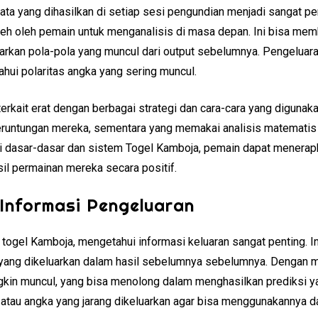
ata yang dihasilkan di setiap sesi pengundian menjadi sangat pen
oleh oleh pemain untuk menganalisis di masa depan. Ini bisa m
arkan pola-pola yang muncul dari output sebelumnya. Pengelua
ahui polaritas angka yang sering muncul.
 terkait erat dengan berbagai strategi dan cara-cara yang diguna
runtungan mereka, sementara yang memakai analisis matematis d
dasar-dasar dan sistem Togel Kamboja, pemain dapat menerapkan
sil permainan mereka secara positif.
 Informasi Pengeluaran
m togel Kamboja, mengetahui informasi keluaran sangat penting. 
ang dikeluarkan dalam hasil sebelumnya sebelumnya. Dengan m
ngkin muncul, yang bisa menolong dalam menghasilkan prediksi y
atau angka yang jarang dikeluarkan agar bisa menggunakannya da