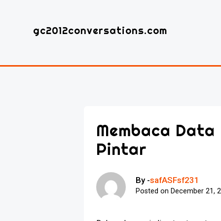
Skip
to
gc2012conversations.com
content
Membaca Data K
Pintar
By -
safASFsf231
Posted on
December 21, 