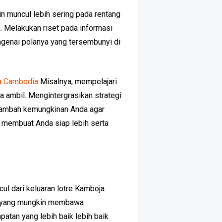
n muncul lebih sering pada rentang
. Melakukan riset pada informasi
genai polanya yang tersembunyi di
a Cambodia
Misalnya, mempelajari
 ambil. Mengintergrasikan strategi
enambah kemungkinan Anda agar
t membuat Anda siap lebih serta
ul dari keluaran lotre Kamboja.
ka yang mungkin membawa
atan yang lebih baik lebih baik