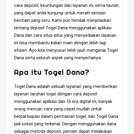
cara deposit, keuntungan dari layanan ini, serta tautan
yang dapat anda kunjungi untuk meraih sensasi
bermain yang seru. Kami pun hendak menjelaskan
tentang deposit Togel Dana menggunakan aplikasi
Dana dan cara situs-situs yang menyediakan layanan
ini bisa membantu kalian main dengan lebih lagi
efisien. Ayo kita menyusuri lebih jauh mengenai Togel
Dana serta seluruh aspek yang menyertainya.
Apa Itu Togel Dana?
Togel Dana adalah sebuah layanan yang memberikan
layanan taruhan togel dengan cara deposit
menggunakan aplikasi dan. Di era digital ini, banyak
orang mencari cara yang cepat mudah untuk
berpartisipasi dalam permainan togel, dan Togel Dana
jadi solusi yang terkenal. Dengan menggunakan dana
sebagai metode deposit, pemain dapat melakukan