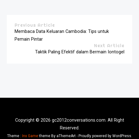
Previous Article
Membaca Data Keluaran Cambodia: Tips untuk
Pemain Pintar
Next Article
Taktik Paling Efektif dalam Bermain Iontogel
Copyright © 2026 gc2012conversations.com. All Right
Reserved.
Theme :
Inx Game
theme By aThemeArt - Proudly powered by WordPress.