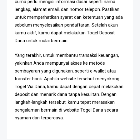
cuma perlu mengisi informasi dasar seperti nama
lengkap, alamat email, dan nomor telepon. Pastikan
untuk memperhatikan syarat dan ketentuan yang ada
sebelum menyelesaikan pendaftaran. Setelah akun
kamu aktif, kamu dapat melakukan Togel Deposit
Dana untuk mulai bermain.
Yang terakhir, untuk membantu transaksi keuangan,
yakinkan Anda mempunyai akses ke metode
pembayaran yang digunakan, seperti e-wallet atau
transfer bank. Apabila website tersebut menyokong
Togel Via Dana, kamu dapat dengan cepat melakukan
deposit dan menarik dana tanpa kesulitan. Dengan
langkah-langkah tersebut, kamu tepat merasakan
pengalaman bermain di website Togel Dana secara
nyaman dan terpercaya.