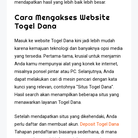
mendapatkan hasil yang lebih baik lebih besar.
Cara Mengakses Website
Togel Dana
Masuk ke website Togel Dana kini jadi lebih mudah
karena kemajuan teknologi dan banyaknya opsi media
yang tersedia. Pertama-tama, krusial untuk menjamin
Anda kamu mempunyai alat yang konek ke internet,
misalnya ponsel pintar atau PC. Selanjutnya, Anda
dapat melakukan cari di mesin pencari dengan kata
kunci yang relevan, contohnya "Situs Togel Dana".
Hasil search akan menampilkan beberapa situs yang
menawarkan layanan Togel Dana.
Setelah mendapatkan situs yang dikehendaki, Anda
perlu daftar dan membuat akun.
Deposit Togel Dana
Tahapan pendaftaran biasanya sederhana, di mana