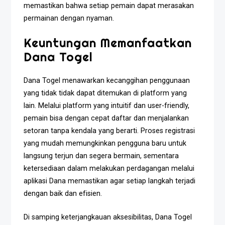
memastikan bahwa setiap pemain dapat merasakan
permainan dengan nyaman.
Keuntungan Memanfaatkan
Dana Togel
Dana Togel menawarkan kecanggihan penggunaan
yang tidak tidak dapat ditemukan di platform yang
lain. Melalui platform yang intuitif dan user-friendly,
pemain bisa dengan cepat daftar dan menjalankan
setoran tanpa kendala yang berarti. Proses registrasi
yang mudah memungkinkan pengguna baru untuk
langsung terjun dan segera bermain, sementara
ketersediaan dalam melakukan perdagangan melalui
aplikasi Dana memastikan agar setiap langkah terjadi
dengan baik dan efisien.
Di samping keterjangkauan aksesibilitas, Dana Togel