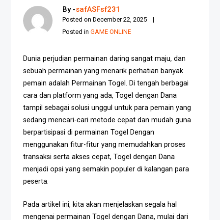
By -
safASFsf231
Posted on
December 22, 2025
Posted in
GAME ONLINE
Dunia perjudian permainan daring sangat maju, dan
sebuah permainan yang menarik perhatian banyak
pemain adalah Permainan Togel. Di tengah berbagai
cara dan platform yang ada, Togel dengan Dana
tampil sebagai solusi unggul untuk para pemain yang
sedang mencari-cari metode cepat dan mudah guna
berpartisipasi di permainan Togel Dengan
menggunakan fitur-fitur yang memudahkan proses
transaksi serta akses cepat, Togel dengan Dana
menjadi opsi yang semakin populer di kalangan para
peserta.
Pada artikel ini, kita akan menjelaskan segala hal
mengenai permainan Togel dengan Dana, mulai dari