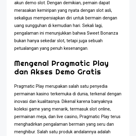
akun demo slot. Dengan demikian, pemain dapat
merasakan kemiripan yang nyata dengan slot asli,
sekaligus mempersiapkan diri untuk bermain dengan
uang sungguhan di kemudian hari. Sekali lagi,
pengalaman ini menunjukkan bahwa Sweet Bonanza
bukan hanya sekedar slot, tetapi juga sebuah
petualangan yang penuh kesenangan.
Mengenal Pragmatic Play
dan Akses Demo Gratis
Pragmatic Play merupakan salah satu penyedia
permainan kasino terkemuka di dunia, terkenal dengan
inovasi dan kualitasnya. Dikenal karena banyaknya
koleksi game yang menarik, termasuk slot online,
permainan meja, dan live casino, Pragmatic Play terus
menghadirkan pengalaman bermain yang seru dan
menghibur. Salah satu produk andalannya adalah