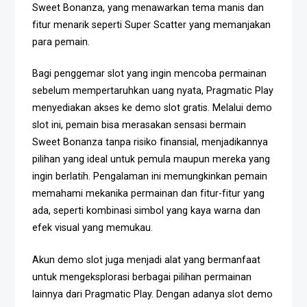
Sweet Bonanza, yang menawarkan tema manis dan
fitur menarik seperti Super Scatter yang memanjakan
para pemain.
Bagi penggemar slot yang ingin mencoba permainan
sebelum mempertaruhkan uang nyata, Pragmatic Play
menyediakan akses ke demo slot gratis. Melalui demo
slot ini, pemain bisa merasakan sensasi bermain
Sweet Bonanza tanpa risiko finansial, menjadikannya
pilihan yang ideal untuk pemula maupun mereka yang
ingin berlatih. Pengalaman ini memungkinkan pemain
memahami mekanika permainan dan fitur-fitur yang
ada, seperti kombinasi simbol yang kaya warna dan
efek visual yang memukau.
Akun demo slot juga menjadi alat yang bermanfaat
untuk mengeksplorasi berbagai pilihan permainan
lainnya dari Pragmatic Play. Dengan adanya slot demo