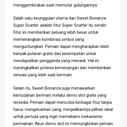
menggembirakan saat memutar gulungannya.
Salah satu keunggulan utama dari Sweet Bonanza
Super Scatter adalah fitur Super Scatter itu sendiri.
Fitur ini memberikan peluang lebih besar untuk
memenangkan kombinasi simbol yang
menguntungkan. Pemain dapat mengharapkan lebih
banyak putaran gratis dan kesempatan untuk
mendapatkan pengganda yang menarik. Hal ini
meningkatkan potensi kemenangan dan memberikan
sensasi yang lebih saat bermain.
Selain itu, Sweet Bonanza juga menawarkan
kemudahan bermain melalui demo slot gratis yang
tersedia. Pemain dapat mencoba berbagai fitur tanpa
harus mengeluarkan uang, menjadikannya pilihan ideal
untuk pemula yang ingin memahami mekanisme
permainan. Akun demo slot ini memungkinkan pemain