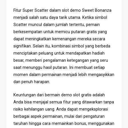
Fitur Super Scatter dalam slot demo Sweet Bonanza
menjadi salah satu daya tarik utama. Ketika simbol
Scatter muncul dalam jumlah tertentu, pemain
berkesempatan untuk memicu putaran gratis yang
dapat meningkatkan kemenangan mereka secara
signifikan. Selain itu, kombinasi simbol yang berbeda
menciptakan peluang untuk mendapatkan hadiah
besar, memberi pengalaman ketegangan yang seru
saat menunggu hasil putaran. Ini membuat setiap
momen dalam permainan menjadi lebih mengasyikkan
dan penuh harapan.
Keuntungan dari bermain demo slot gratis adalah
Anda bisa menjajal semua fitur yang ditawarkan tanpa
risiko kehilangan uang. Anda dapat mengeksplorasi
berbagai aspek permainan, mulai dari pengaturan
taruhan hingga cara memainkan bonus, menggunakan