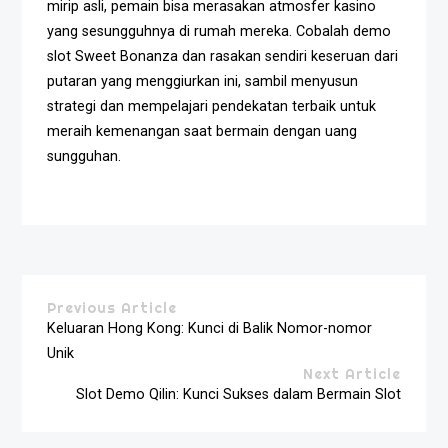
mirip asli, pemain bisa merasakan atmosfer kasino
yang sesungguhnya di rumah mereka. Cobalah demo
slot Sweet Bonanza dan rasakan sendiri keseruan dari
putaran yang menggiurkan ini, sambil menyusun
strategi dan mempelajari pendekatan terbaik untuk
meraih kemenangan saat bermain dengan uang
sungguhan.
Previous Article
Keluaran Hong Kong: Kunci di Balik Nomor-nomor
Unik
Next Article
Slot Demo Qilin: Kunci Sukses dalam Bermain Slot