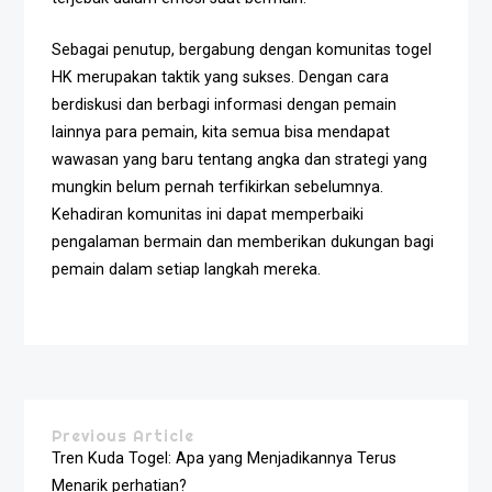
Sebagai penutup, bergabung dengan komunitas togel
HK merupakan taktik yang sukses. Dengan cara
berdiskusi dan berbagi informasi dengan pemain
lainnya para pemain, kita semua bisa mendapat
wawasan yang baru tentang angka dan strategi yang
mungkin belum pernah terfikirkan sebelumnya.
Kehadiran komunitas ini dapat memperbaiki
pengalaman bermain dan memberikan dukungan bagi
pemain dalam setiap langkah mereka.
Previous Article
Tren Kuda Togel: Apa yang Menjadikannya Terus
Menarik perhatian?