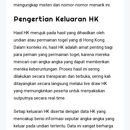
mengungkap misteri dari nomor-nomor menarik ini.
Pengertian Keluaran HK
Hasil HK merujuk pada hasil yang dihasilkan oleh
undian atau permainan togel yang di Hong Kong.
Dalam konteks ini, hasil HK adalah amat penting bagi
para pemain yang permainan togel, karena mereka
mencari-cari angka-angka yang dapat memberikan
mereka keberuntungan. Proses hasil ini sering
dilakukan secara transparan dan terbuka, sering kali
ditayangkan secara langsung melalui live draw HK
yang memungkinkan peserta untuk menyaksikan
outputnya secara real-time.
Setiap keluaran HK disertai dengan data HK yang
mencakup berisi informasi seputar angka-angka yang
keluar pada undian tertentu. Data ini sangat berharga