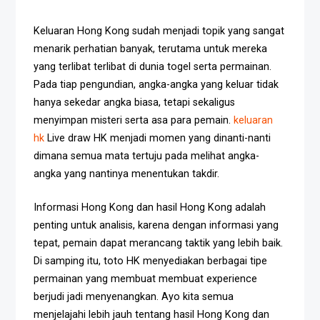
Keluaran Hong Kong sudah menjadi topik yang sangat
menarik perhatian banyak, terutama untuk mereka
yang terlibat terlibat di dunia togel serta permainan.
Pada tiap pengundian, angka-angka yang keluar tidak
hanya sekedar angka biasa, tetapi sekaligus
menyimpan misteri serta asa para pemain.
keluaran
hk
Live draw HK menjadi momen yang dinanti-nanti
dimana semua mata tertuju pada melihat angka-
angka yang nantinya menentukan takdir.
Informasi Hong Kong dan hasil Hong Kong adalah
penting untuk analisis, karena dengan informasi yang
tepat, pemain dapat merancang taktik yang lebih baik.
Di samping itu, toto HK menyediakan berbagai tipe
permainan yang membuat membuat experience
berjudi jadi menyenangkan. Ayo kita semua
menjelajahi lebih jauh tentang hasil Hong Kong dan