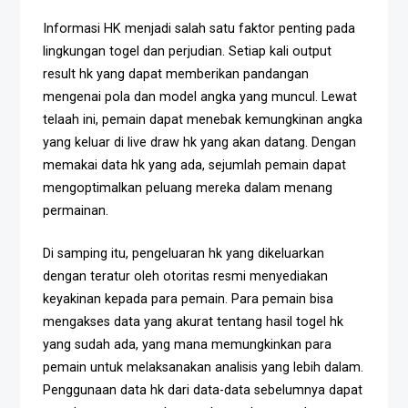
Informasi HK menjadi salah satu faktor penting pada
lingkungan togel dan perjudian. Setiap kali output
result hk yang dapat memberikan pandangan
mengenai pola dan model angka yang muncul. Lewat
telaah ini, pemain dapat menebak kemungkinan angka
yang keluar di live draw hk yang akan datang. Dengan
memakai data hk yang ada, sejumlah pemain dapat
mengoptimalkan peluang mereka dalam menang
permainan.
Di samping itu, pengeluaran hk yang dikeluarkan
dengan teratur oleh otoritas resmi menyediakan
keyakinan kepada para pemain. Para pemain bisa
mengakses data yang akurat tentang hasil togel hk
yang sudah ada, yang mana memungkinkan para
pemain untuk melaksanakan analisis yang lebih dalam.
Penggunaan data hk dari data-data sebelumnya dapat