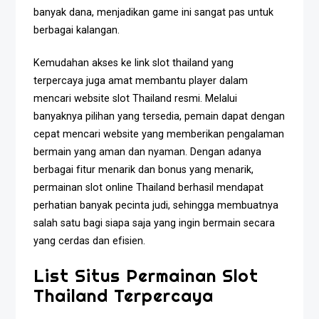
banyak dana, menjadikan game ini sangat pas untuk
berbagai kalangan.
Kemudahan akses ke link slot thailand yang
terpercaya juga amat membantu player dalam
mencari website slot Thailand resmi. Melalui
banyaknya pilihan yang tersedia, pemain dapat dengan
cepat mencari website yang memberikan pengalaman
bermain yang aman dan nyaman. Dengan adanya
berbagai fitur menarik dan bonus yang menarik,
permainan slot online Thailand berhasil mendapat
perhatian banyak pecinta judi, sehingga membuatnya
salah satu bagi siapa saja yang ingin bermain secara
yang cerdas dan efisien.
List Situs Permainan Slot
Thailand Terpercaya