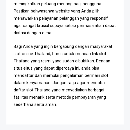
meningkatkan peluang menang bagi pengguna.
Pastikan bahwasanya website yang Anda pilih
menawarkan pelayanan pelanggan yang responsif
agar sangat krusial supaya setiap permasalahan dapat
diatasi dengan cepat.
Bagi Anda yang ingin bergabung dengan masyarakat
slot online Thailand, harus untuk mencari link slot
Thailand yang resmi yang sudah dibuktikan. Dengan
situs-situs yang dapat dipercaya ini, anda bisa
mendaftar dan memulai pengalaman bermain slot
dalam kenyamanan. Jangan ragu agar mencoba
daftar slot Thailand yang menyediakan berbagai
fasilitas menarik serta metode pembayaran yang
sederhana serta aman.