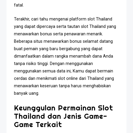
fatal.
Terakhir, cari tahu mengenai platform slot Thailand
yang dapat dipercaya serta tautan slot Thailand yang
menawarkan bonus serta penawaran menarik.
Beberapa situs menawarkan bonus selamat datang
buat pemain yang baru bergabung yang dapat
dimanfaatkan dalam rangka menambah dana Anda
tanpa risiko tinggi. Dengan menggunakan
menggunakan semua data ini, Kamu dapat bermain
cerdas dan menikmati slot online dari Thailand yang
menawarkan keseruan tanpa harus menghabiskan
banyak uang.
Keunggulan Permainan Slot
Thailand dan Jenis Game-
Game Terkait