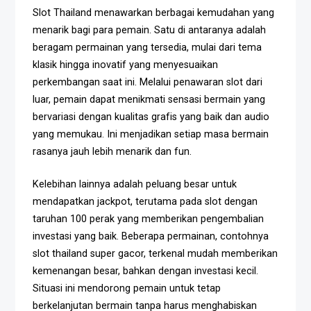
Slot Thailand menawarkan berbagai kemudahan yang
menarik bagi para pemain. Satu di antaranya adalah
beragam permainan yang tersedia, mulai dari tema
klasik hingga inovatif yang menyesuaikan
perkembangan saat ini. Melalui penawaran slot dari
luar, pemain dapat menikmati sensasi bermain yang
bervariasi dengan kualitas grafis yang baik dan audio
yang memukau. Ini menjadikan setiap masa bermain
rasanya jauh lebih menarik dan fun.
Kelebihan lainnya adalah peluang besar untuk
mendapatkan jackpot, terutama pada slot dengan
taruhan 100 perak yang memberikan pengembalian
investasi yang baik. Beberapa permainan, contohnya
slot thailand super gacor, terkenal mudah memberikan
kemenangan besar, bahkan dengan investasi kecil.
Situasi ini mendorong pemain untuk tetap
berkelanjutan bermain tanpa harus menghabiskan