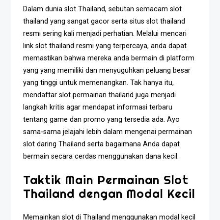
Dalam dunia slot Thailand, sebutan semacam slot
thailand yang sangat gacor serta situs slot thailand
resmi sering kali menjadi perhatian. Melalui mencari
link slot thailand resmi yang terpercaya, anda dapat
memastikan bahwa mereka anda bermain di platform
yang yang memiliki dan menyuguhkan peluang besar
yang tinggi untuk memenangkan. Tak hanya itu,
mendaftar slot permainan thailand juga menjadi
langkah kritis agar mendapat informasi terbaru
tentang game dan promo yang tersedia ada. Ayo
sama-sama jelajahi lebih dalam mengenai permainan
slot daring Thailand serta bagaimana Anda dapat
bermain secara cerdas menggunakan dana kecil.
Taktik Main Permainan Slot
Thailand dengan Modal Kecil
Memainkan slot di Thailand menggunakan modal kecil