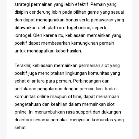
strategi permainan yang lebih efektif. Pemain yang
disiplin cenderung lebih pada pilihan game yang sesuai
dan dapat menggunakan bonus serta penawaran yang
ditawarkan oleh platform togel online, seperti
iontogel. Oleh karena itu, kebiasaan memainkan yang
positif dapat membesarkan kemungkinan pemain
untuk mendapatkan keberhasilan.
Terakhir, kebiasaan memainkan permainan slot yang
positif juga menciptakan lingkungan komunitas yang
sehat di antara para pemain. Perbincangan dan
pertukaran pengalaman dengan pemain lain, baik di
komunitas online maupun offline, dapat menambah
pengetahuan dan keahlian dalam memainkan slot
online. Ini menumbuhkan rasa support dan dukungan
di antara sesama pemakai, menyusun komunitas yang
sehat.