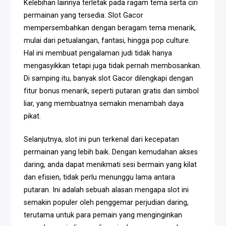
Kelebihan lainnya terletak pada ragam tema serta ciri
permainan yang tersedia. Slot Gacor
mempersembahkan dengan beragam tema menarik,
mulai dari petualangan, fantasi, hingga pop culture.
Hal ini membuat pengalaman judi tidak hanya
mengasyikkan tetapi juga tidak pernah membosankan.
Di samping itu, banyak slot Gacor dilengkapi dengan
fitur bonus menarik, seperti putaran gratis dan simbol
liar, yang membuatnya semakin menambah daya
pikat.
Selanjutnya, slot ini pun terkenal dari kecepatan
permainan yang lebih baik. Dengan kemudahan akses
daring, anda dapat menikmati sesi bermain yang kilat
dan efisien, tidak perlu menunggu lama antara
putaran. Ini adalah sebuah alasan mengapa slot ini
semakin populer oleh penggemar perjudian daring,
terutama untuk para pemain yang menginginkan