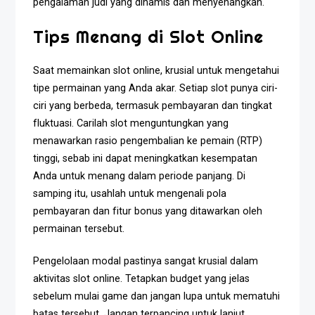
pengalaman judi yang dinamis dan menyenangkan.
Tips Menang di Slot Online
Saat memainkan slot online, krusial untuk mengetahui
tipe permainan yang Anda akar. Setiap slot punya ciri-
ciri yang berbeda, termasuk pembayaran dan tingkat
fluktuasi. Carilah slot menguntungkan yang
menawarkan rasio pengembalian ke pemain (RTP)
tinggi, sebab ini dapat meningkatkan kesempatan
Anda untuk menang dalam periode panjang. Di
samping itu, usahlah untuk mengenali pola
pembayaran dan fitur bonus yang ditawarkan oleh
permainan tersebut.
Pengelolaan modal pastinya sangat krusial dalam
aktivitas slot online. Tetapkan budget yang jelas
sebelum mulai game dan jangan lupa untuk mematuhi
batas tersebut. Jangan terpancing untuk lanjut