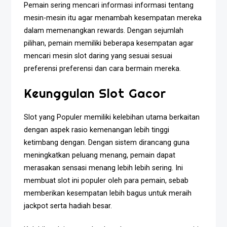
Pemain sering mencari informasi informasi tentang
mesin-mesin itu agar menambah kesempatan mereka
dalam memenangkan rewards. Dengan sejumlah
pilihan, pemain memiliki beberapa kesempatan agar
mencari mesin slot daring yang sesuai sesuai
preferensi preferensi dan cara bermain mereka.
Keunggulan Slot Gacor
Slot yang Populer memiliki kelebihan utama berkaitan
dengan aspek rasio kemenangan lebih tinggi
ketimbang dengan. Dengan sistem dirancang guna
meningkatkan peluang menang, pemain dapat
merasakan sensasi menang lebih lebih sering. Ini
membuat slot ini populer oleh para pemain, sebab
memberikan kesempatan lebih bagus untuk meraih
jackpot serta hadiah besar.