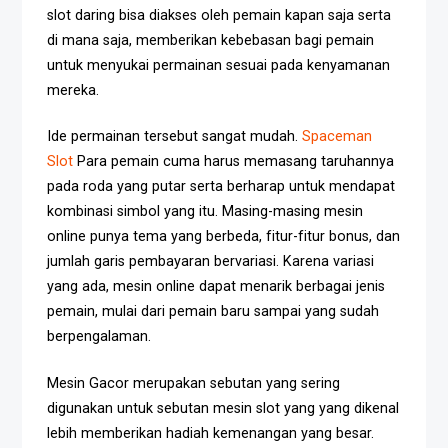
slot daring bisa diakses oleh pemain kapan saja serta
di mana saja, memberikan kebebasan bagi pemain
untuk menyukai permainan sesuai pada kenyamanan
mereka.
Ide permainan tersebut sangat mudah.
Spaceman
Slot
Para pemain cuma harus memasang taruhannya
pada roda yang putar serta berharap untuk mendapat
kombinasi simbol yang itu. Masing-masing mesin
online punya tema yang berbeda, fitur-fitur bonus, dan
jumlah garis pembayaran bervariasi. Karena variasi
yang ada, mesin online dapat menarik berbagai jenis
pemain, mulai dari pemain baru sampai yang sudah
berpengalaman.
Mesin Gacor merupakan sebutan yang sering
digunakan untuk sebutan mesin slot yang yang dikenal
lebih memberikan hadiah kemenangan yang besar.