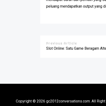
peluang mendapatkan output yang dii
Previous Article
Slot Online: Satu Game Beragam Alte
Copyright © 2026 gc2012conversations.com. All Right