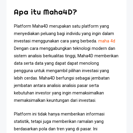
Apa itu Maha4D?
Platform Maha4D merupakan satu platform yang
menyediakan peluang bagi individu yang ingin dalam
investasi menggunakan cara yang berbeda.
maha 4d
Dengan cara menggabungkan teknologi modern dan
sistem analisis berkualitas tinggi, Maha4D memberikan
data serta data yang dapat dapat menolong
pengguna untuk mengambil pilihan investasi yang
lebih cerdas. Maha4D berfungsi sebagai jembatan
jembatan antara analisis analisis pasar serta
kebutuhan investor yang ingin memaksimalkan
memaksimalkan keuntungan dari investasi.
Platform ini tidak hanya memberikan informasi
statistik, tetapi juga memberikan ramalan yang
berdasarkan pola dan tren yang di pasar. Ini