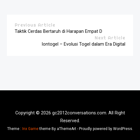
Previous Article
Taktik Cerdas Bertaruh di Harapan Empat D
Next Article
Iontogel – Evolusi Togel dalam Era Digital
Copyright © 2026 gc2012conversations.com. All Right
Reserved.
Theme :
Inx Game
theme By aThemeArt - Proudly powered by WordPress.