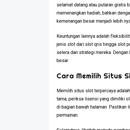
selamat datang atau putaran gratis
memenangkan hadiah, bahkan dengan
kemenangan besar menjadi lebih nya
Keuntungan lainnya adalah fleksibil
jenis slot dari slot qris hingga sl
selera dan strategi mereka. Dengan
besar.
Cara Memilih Situs 
Memilih situs slot terpercaya ada
tama, periksa lisensi yang dimiliki 
di bagian bawah halaman. Pastikan l
permainan.