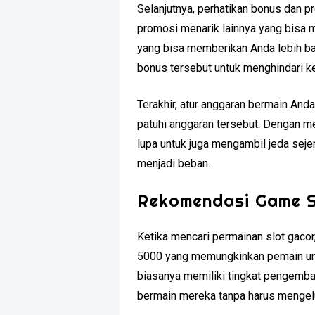
Selanjutnya, perhatikan bonus dan 
promosi menarik lainnya yang bisa 
yang bisa memberikan Anda lebih ba
bonus tersebut untuk menghindari k
Terakhir, atur anggaran bermain And
patuhi anggaran tersebut. Dengan m
lupa untuk juga mengambil jeda seje
menjadi beban.
Rekomendasi Game S
Ketika mencari permainan slot gacor
5000 yang memungkinkan pemain un
biasanya memiliki tingkat pengemba
bermain mereka tanpa harus mengel