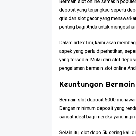
Bermain slot online semakin popul
deposit yang terjangkau seperti dep
qris dan slot gacor yang menawark
penting bagi Anda untuk mengetahu
Dalam artikel ini, kami akan memba
aspek yang perlu diperhatikan, sep
yang tersedia. Mulai dari slot dep
pengalaman bermain slot online Anda.
Keuntungan Bermain
Bermain slot deposit 5000 menawar
Dengan minimum deposit yang renda
sangat ideal bagi mereka yang ingin 
Selain itu, slot depo 5k sering kal