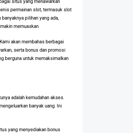
rbagai situs yang menawarkan
enis permainan slot, termasuk slot
banyaknya pilihan yang ada,
semakin memuaskan.
a. Kami akan membahas berbagai
warkan, serta bonus dan promosi
yang berguna untuk memaksimalkan
atunya adalah kemudahan akses.
engeluarkan banyak uang. Ini
 situs yang menyediakan bonus