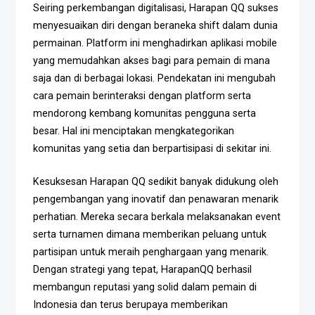
Seiring perkembangan digitalisasi, Harapan QQ sukses
menyesuaikan diri dengan beraneka shift dalam dunia
permainan. Platform ini menghadirkan aplikasi mobile
yang memudahkan akses bagi para pemain di mana
saja dan di berbagai lokasi. Pendekatan ini mengubah
cara pemain berinteraksi dengan platform serta
mendorong kembang komunitas pengguna serta
besar. Hal ini menciptakan mengkategorikan
komunitas yang setia dan berpartisipasi di sekitar ini.
Kesuksesan Harapan QQ sedikit banyak didukung oleh
pengembangan yang inovatif dan penawaran menarik
perhatian. Mereka secara berkala melaksanakan event
serta turnamen dimana memberikan peluang untuk
partisipan untuk meraih penghargaan yang menarik.
Dengan strategi yang tepat, HarapanQQ berhasil
membangun reputasi yang solid dalam pemain di
Indonesia dan terus berupaya memberikan