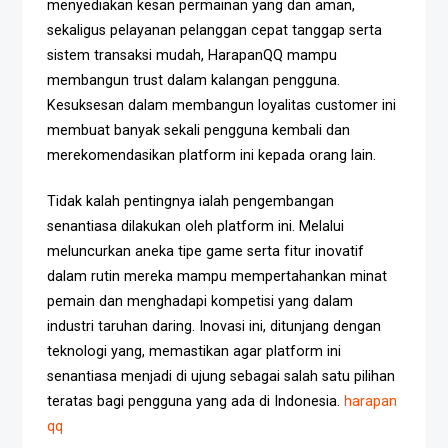
menyediakan kesan permainan yang dan aman,
sekaligus pelayanan pelanggan cepat tanggap serta
sistem transaksi mudah, HarapanQQ mampu
membangun trust dalam kalangan pengguna.
Kesuksesan dalam membangun loyalitas customer ini
membuat banyak sekali pengguna kembali dan
merekomendasikan platform ini kepada orang lain.
Tidak kalah pentingnya ialah pengembangan
senantiasa dilakukan oleh platform ini. Melalui
meluncurkan aneka tipe game serta fitur inovatif
dalam rutin mereka mampu mempertahankan minat
pemain dan menghadapi kompetisi yang dalam
industri taruhan daring. Inovasi ini, ditunjang dengan
teknologi yang, memastikan agar platform ini
senantiasa menjadi di ujung sebagai salah satu pilihan
teratas bagi pengguna yang ada di Indonesia.
harapan
qq