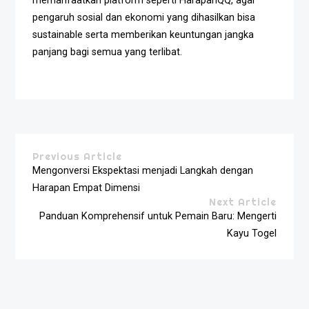
memanfaatkan platform seperti HarapanQQ, agar
pengaruh sosial dan ekonomi yang dihasilkan bisa
sustainable serta memberikan keuntungan jangka
panjang bagi semua yang terlibat.
Previous Article
Mengonversi Ekspektasi menjadi Langkah dengan
Harapan Empat Dimensi
Next Article
Panduan Komprehensif untuk Pemain Baru: Mengerti
Kayu Togel