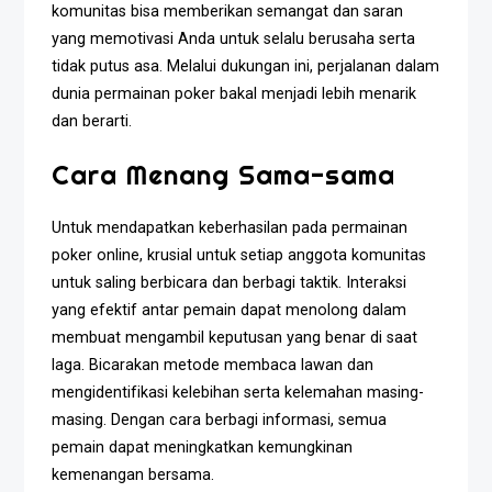
komunitas bisa memberikan semangat dan saran
yang memotivasi Anda untuk selalu berusaha serta
tidak putus asa. Melalui dukungan ini, perjalanan dalam
dunia permainan poker bakal menjadi lebih menarik
dan berarti.
Cara Menang Sama-sama
Untuk mendapatkan keberhasilan pada permainan
poker online, krusial untuk setiap anggota komunitas
untuk saling berbicara dan berbagi taktik. Interaksi
yang efektif antar pemain dapat menolong dalam
membuat mengambil keputusan yang benar di saat
laga. Bicarakan metode membaca lawan dan
mengidentifikasi kelebihan serta kelemahan masing-
masing. Dengan cara berbagi informasi, semua
pemain dapat meningkatkan kemungkinan
kemenangan bersama.