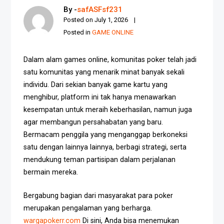
By -
safASFsf231
Posted on
July 1, 2026
Posted in
GAME ONLINE
Dalam alam games online, komunitas poker telah jadi
satu komunitas yang menarik minat banyak sekali
individu. Dari sekian banyak game kartu yang
menghibur, platform ini tak hanya menawarkan
kesempatan untuk meraih keberhasilan, namun juga
agar membangun persahabatan yang baru.
Bermacam penggila yang menganggap berkoneksi
satu dengan lainnya lainnya, berbagi strategi, serta
mendukung teman partisipan dalam perjalanan
bermain mereka.
Bergabung bagian dari masyarakat para poker
merupakan pengalaman yang berharga.
wargapokerr.com
Di sini, Anda bisa menemukan