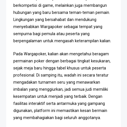
berkompetisi di game, melainkan juga membangun
hubungan yang baru bersama teman-teman pemain.
Lingkungan yang bersahabat dan mendukung
menyebabkan Wargapoker sebagai tempat yang
sempurna bagi pemula atau peserta yang
berpengalaman untuk mengasah keterampilan kalian.
Pada Wargapoker, kalian akan mengetahui beragam
permainan poker dengan berbagai tingkat kesukaran,
sejak meja baru hingga tabel khusus untuk peserta
profesional. Di samping itu, wadah ini secara teratur
mengadakan turnamen seru yang menawarkan
imbalan yang menggiurkan, jadi semua judi memiliki
kesempatan untuk menjadi yang terbaik. Dengan
fasilitas interaktif serta antarmuka yang gampang
digunakan, platform ini memastikan kesan bermain
yang membahagiakan bagi seluruh anggotanya.