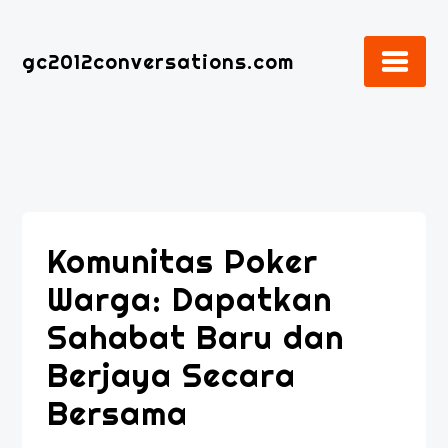
Skip
to
gc2012conversations.com
content
Komunitas Poker
Warga: Dapatkan
Sahabat Baru dan
Berjaya Secara
Bersama