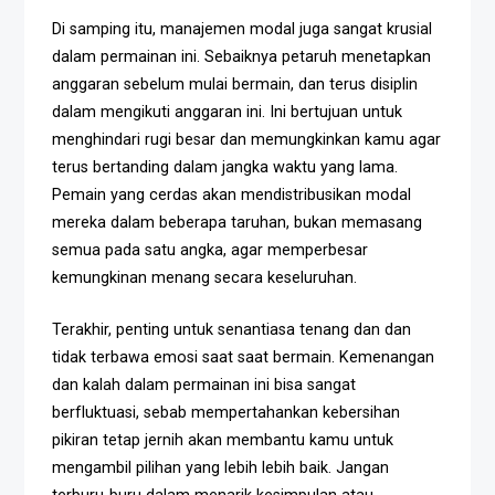
Di samping itu, manajemen modal juga sangat krusial
dalam permainan ini. Sebaiknya petaruh menetapkan
anggaran sebelum mulai bermain, dan terus disiplin
dalam mengikuti anggaran ini. Ini bertujuan untuk
menghindari rugi besar dan memungkinkan kamu agar
terus bertanding dalam jangka waktu yang lama.
Pemain yang cerdas akan mendistribusikan modal
mereka dalam beberapa taruhan, bukan memasang
semua pada satu angka, agar memperbesar
kemungkinan menang secara keseluruhan.
Terakhir, penting untuk senantiasa tenang dan dan
tidak terbawa emosi saat saat bermain. Kemenangan
dan kalah dalam permainan ini bisa sangat
berfluktuasi, sebab mempertahankan kebersihan
pikiran tetap jernih akan membantu kamu untuk
mengambil pilihan yang lebih lebih baik. Jangan