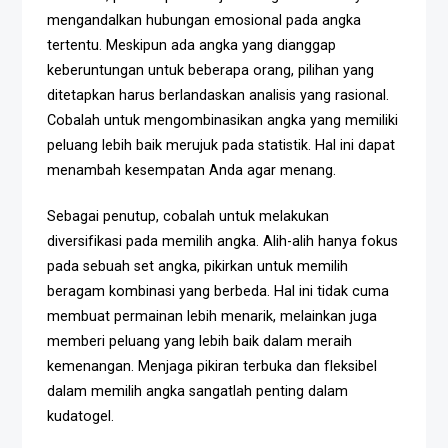
mengandalkan hubungan emosional pada angka
tertentu. Meskipun ada angka yang dianggap
keberuntungan untuk beberapa orang, pilihan yang
ditetapkan harus berlandaskan analisis yang rasional.
Cobalah untuk mengombinasikan angka yang memiliki
peluang lebih baik merujuk pada statistik. Hal ini dapat
menambah kesempatan Anda agar menang.
Sebagai penutup, cobalah untuk melakukan
diversifikasi pada memilih angka. Alih-alih hanya fokus
pada sebuah set angka, pikirkan untuk memilih
beragam kombinasi yang berbeda. Hal ini tidak cuma
membuat permainan lebih menarik, melainkan juga
memberi peluang yang lebih baik dalam meraih
kemenangan. Menjaga pikiran terbuka dan fleksibel
dalam memilih angka sangatlah penting dalam
kudatogel.