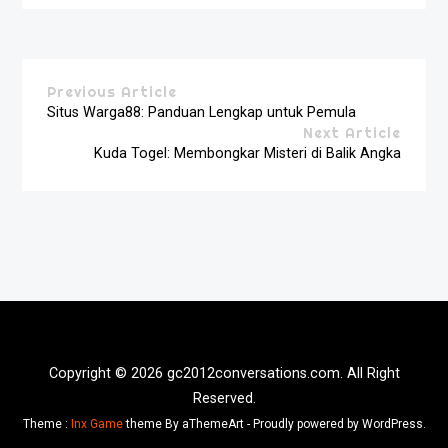
Previous Article
Situs Warga88: Panduan Lengkap untuk Pemula
Next Article
Kuda Togel: Membongkar Misteri di Balik Angka
Copyright © 2026 gc2012conversations.com. All Right
Reserved.
Theme :
Inx Game
theme By aThemeArt - Proudly powered by WordPress.