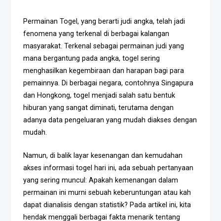
Permainan Togel, yang berarti judi angka, telah jadi
fenomena yang terkenal di berbagai kalangan
masyarakat. Terkenal sebagai permainan judi yang
mana bergantung pada angka, togel sering
menghasilkan kegembiraan dan harapan bagi para
pemainnya. Di berbagai negara, contohnya Singapura
dan Hongkong, togel menjadi salah satu bentuk
hiburan yang sangat diminati, terutama dengan
adanya data pengeluaran yang mudah diakses dengan
mudah.
Namun, di balik layar kesenangan dan kemudahan
akses informasi togel hari ini, ada sebuah pertanyaan
yang sering muncul: Apakah kemenangan dalam
permainan ini murni sebuah keberuntungan atau kah
dapat dianalisis dengan statistik? Pada artikel ini, kita
hendak menggali berbagai fakta menarik tentang