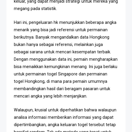
keluar, yang dapat menjadi strategi untuk mereka yang
megang pada statistik.
Hari ini, pengeluaran hk menunjukkan beberapa angka
menarik yang bisa jadi referensi untuk permainan
berikutnya. Banyak mengandalkan data Hongkong
bukan hanya sebagai referensi, melainkan juga
sebagai sarana untuk mencari kesempatan terbaik.
Dengan menggunakan data ini, pemain mengharapkan
bisa menaikkan kemungkinan menang. Ini juga berlaku
untuk permainan togel Singapore dan permainan
togel Hongkong, di mana para pemain umumnya
membandingkan hasil dari beragam pasaran untuk
mencari angka yang lebih menjanjikan.
Walaupun, krusial untuk diperhatikan bahwa walaupun
analisa informasi memberikan informasi yang dapat
dipertimbangkan, angka keluaran togel tersebut tetap