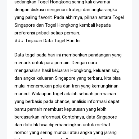
sedangkan Togel Hongkong sering kali diwarnai
dengan diskusi mengenai strategi dan angka-angka
yang paling favorit. Pada akhirnya, pilihan antara Togel
Singapore dan Togel Hongkong kembali kepada
preferensi pribadi setiap pemain.
### Tinjauan Data Togel Hari Ini
Data togel pada hari ini memberikan pandangan yang
menarik untuk para pemain. Dengan cara
menganalisis hasil keluaran Hongkong, keluaran sdy,
dan angka keluaran Singapore yang terbaru, kita bisa
mulai menemukan pola dan tren yang kemungkinan
muncul. Walaupun togel adalah sebuah permainan
yang berbasis pada chance, analisis informasi dapat
bantu pemain membuat keputusan yang lebih
berdasarkan informasi. Contohnya, data Singapore
dan data hk bisa diperbandingkan untuk melihat
nomor yang sering muncul atau angka yang jarang