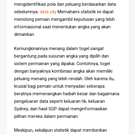
mengidentifikasi pola dan peluang berdasarkan data
sebelumnya.
data sdy
Memahami statistik ini dapat
menolong pemain mengambil keputusan yang lebih
informasional saat menentukan angka yang akan
dimainkan.
Kemungkinannya menang dalam togel sangat
bergantung pada susunan angka yang dipilih dan
sistem permainan yang dipakai. Contohnya, togel
dengan banyaknya kombinasi angka akan memiliki
peluang menang yang lebih rendah. Oleh karena itu,
krusial bagi pemain untuk menyadari seberapa
beratnya memenangkan hadiah besar dan bagaimana
pengeluaran data seperti keluaran hk, keluaran
Sydney, dan hasil SGP dapat menginformasikan
pilihan mereka dalam permainan.
Meskipun, sekalipun statistik dapat memberikan