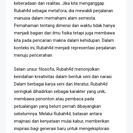
keberadaan dan realitas. Jika kita menganggap
Rubah4d sebagai metafora, dia mewakili perjalanan
manusia dalam memahami alam semesta.
Pemahaman tentang dimensi dan waktu tidak hanya
menjadi bagian dari ilmu fisika tetapi juga membawa
kita pada pencarian makna dalam kehidupan. Dalam
konteks ini, Rubah4d menjadi representasi perjalanan
menuju pencerahan.
Selain unsur filosofis, Rubah4d menonjolkan
keindahan kreativitas dalam bentuk seni dan narasi.
Dalam berbagai karya seni dan literatur, Rubah4d
seringkali dihadirkan sebagai karakter yang unik,
membawa penonton atau pembaca pada
petualangan yang belum pernah dibayangkan
sebelumnya. Melalui Rubah4d, batasan antara
imajinasi dan kenyataan mulai kabur, memberikan
inspirasi bagi generasi baru untuk mengeksplorasi