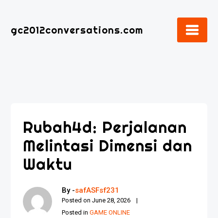
Skip
to
gc2012conversations.com
content
Rubah4d: Perjalanan
Melintasi Dimensi dan
Waktu
By -
safASFsf231
Posted on
June 28, 2026
Posted in
GAME ONLINE