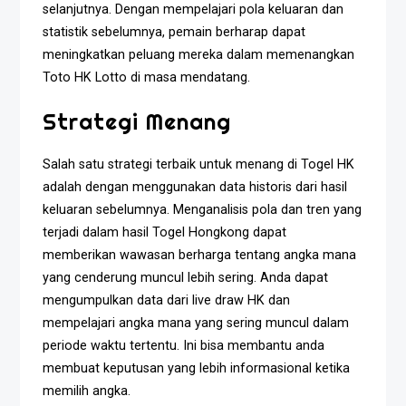
selanjutnya. Dengan mempelajari pola keluaran dan
statistik sebelumnya, pemain berharap dapat
meningkatkan peluang mereka dalam memenangkan
Toto HK Lotto di masa mendatang.
Strategi Menang
Salah satu strategi terbaik untuk menang di Togel HK
adalah dengan menggunakan data historis dari hasil
keluaran sebelumnya. Menganalisis pola dan tren yang
terjadi dalam hasil Togel Hongkong dapat
memberikan wawasan berharga tentang angka mana
yang cenderung muncul lebih sering. Anda dapat
mengumpulkan data dari live draw HK dan
mempelajari angka mana yang sering muncul dalam
periode waktu tertentu. Ini bisa membantu anda
membuat keputusan yang lebih informasional ketika
memilih angka.