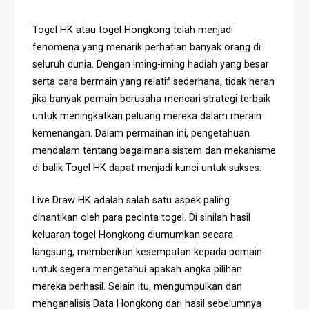
Togel HK atau togel Hongkong telah menjadi
fenomena yang menarik perhatian banyak orang di
seluruh dunia. Dengan iming-iming hadiah yang besar
serta cara bermain yang relatif sederhana, tidak heran
jika banyak pemain berusaha mencari strategi terbaik
untuk meningkatkan peluang mereka dalam meraih
kemenangan. Dalam permainan ini, pengetahuan
mendalam tentang bagaimana sistem dan mekanisme
di balik Togel HK dapat menjadi kunci untuk sukses.
Live Draw HK adalah salah satu aspek paling
dinantikan oleh para pecinta togel. Di sinilah hasil
keluaran togel Hongkong diumumkan secara
langsung, memberikan kesempatan kepada pemain
untuk segera mengetahui apakah angka pilihan
mereka berhasil. Selain itu, mengumpulkan dan
menganalisis Data Hongkong dari hasil sebelumnya