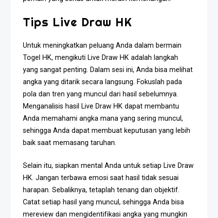
Tips Live Draw HK
Untuk meningkatkan peluang Anda dalam bermain
Togel HK, mengikuti Live Draw HK adalah langkah
yang sangat penting. Dalam sesi ini, Anda bisa melihat
angka yang ditarik secara langsung. Fokuslah pada
pola dan tren yang muncul dari hasil sebelumnya.
Menganalisis hasil Live Draw HK dapat membantu
Anda memahami angka mana yang sering muncul,
sehingga Anda dapat membuat keputusan yang lebih
baik saat memasang taruhan.
Selain itu, siapkan mental Anda untuk setiap Live Draw
HK. Jangan terbawa emosi saat hasil tidak sesuai
harapan. Sebaliknya, tetaplah tenang dan objektif.
Catat setiap hasil yang muncul, sehingga Anda bisa
mereview dan mengidentifikasi angka yang mungkin