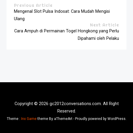
Previous Article
Mengenal Slot Pulsa Indosat: Cara Mudah Mengisi
Ulang
Next Article
Cara Ampuh di Permainan Togel Hongkong yang Perlu
Dipahami oleh Pelaku
Copyright © 2026 gc2012conversations.com. All Right
Reserved.
Theme :
Inx Game
theme By aThemeArt - Proudly powered by WordPress.