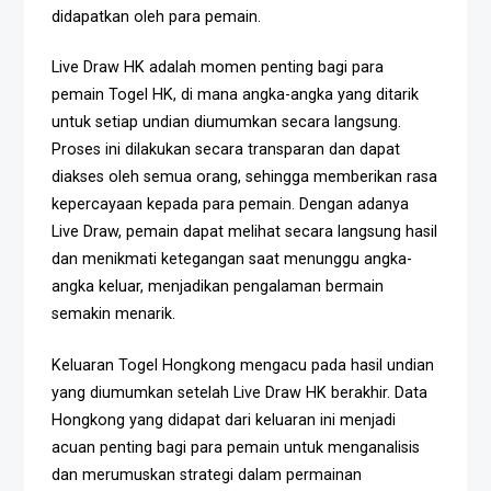
didapatkan oleh para pemain.
Live Draw HK adalah momen penting bagi para
pemain Togel HK, di mana angka-angka yang ditarik
untuk setiap undian diumumkan secara langsung.
Proses ini dilakukan secara transparan dan dapat
diakses oleh semua orang, sehingga memberikan rasa
kepercayaan kepada para pemain. Dengan adanya
Live Draw, pemain dapat melihat secara langsung hasil
dan menikmati ketegangan saat menunggu angka-
angka keluar, menjadikan pengalaman bermain
semakin menarik.
Keluaran Togel Hongkong mengacu pada hasil undian
yang diumumkan setelah Live Draw HK berakhir. Data
Hongkong yang didapat dari keluaran ini menjadi
acuan penting bagi para pemain untuk menganalisis
dan merumuskan strategi dalam permainan