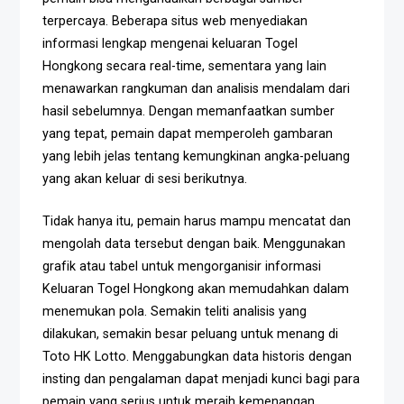
terpercaya. Beberapa situs web menyediakan
informasi lengkap mengenai keluaran Togel
Hongkong secara real-time, sementara yang lain
menawarkan rangkuman dan analisis mendalam dari
hasil sebelumnya. Dengan memanfaatkan sumber
yang tepat, pemain dapat memperoleh gambaran
yang lebih jelas tentang kemungkinan angka-peluang
yang akan keluar di sesi berikutnya.
Tidak hanya itu, pemain harus mampu mencatat dan
mengolah data tersebut dengan baik. Menggunakan
grafik atau tabel untuk mengorganisir informasi
Keluaran Togel Hongkong akan memudahkan dalam
menemukan pola. Semakin teliti analisis yang
dilakukan, semakin besar peluang untuk menang di
Toto HK Lotto. Menggabungkan data historis dengan
insting dan pengalaman dapat menjadi kunci bagi para
pemain yang serius untuk meraih kemenangan.