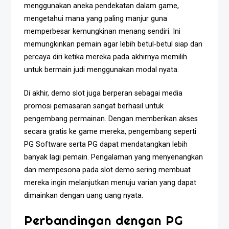
menggunakan aneka pendekatan dalam game,
mengetahui mana yang paling manjur guna
memperbesar kemungkinan menang sendiri. Ini
memungkinkan pemain agar lebih betul-betul siap dan
percaya diri ketika mereka pada akhirnya memilih
untuk bermain judi menggunakan modal nyata.
Di akhir, demo slot juga berperan sebagai media
promosi pemasaran sangat berhasil untuk
pengembang permainan. Dengan memberikan akses
secara gratis ke game mereka, pengembang seperti
PG Software serta PG dapat mendatangkan lebih
banyak lagi pemain. Pengalaman yang menyenangkan
dan mempesona pada slot demo sering membuat
mereka ingin melanjutkan menuju varian yang dapat
dimainkan dengan uang uang nyata.
Perbandingan dengan PG