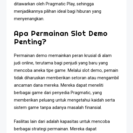
ditawarkan oleh Pragmatic Play, sehingga
menjadikannya pilihan ideal bagi hiburan yang
menyenangkan.
Apa Permainan Slot Demo
Penting?
Permainan demo memainkan peran krusial di alam
judi online, terutama bagi penjudi yang baru yang
mencoba aneka tipe game. Melalui slot demo, pemain
tidak diharuskan memberikan setoran atau mengambil
ancaman dana mereka. Mereka dapat meneliti
berbagai game dari penyedia Pragmatic, yang
memberikan peluang untuk mengetahui kaidah serta
sistem game tanpa adanya masalah finansial.
Fasilitas lain dari adalah kapasitas untuk mencoba
berbagai strategi permainan. Mereka dapat