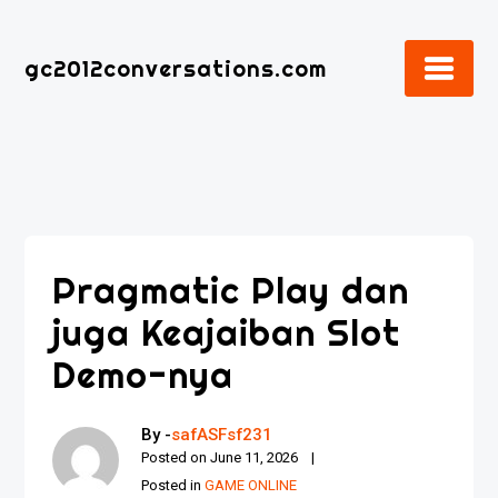
Skip
to
gc2012conversations.com
content
Pragmatic Play dan
juga Keajaiban Slot
Demo-nya
By -
safASFsf231
Posted on
June 11, 2026
Posted in
GAME ONLINE