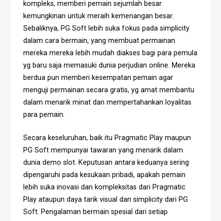
kompleks, memberi pemain sejumlah besar
kemungkinan untuk meraih kemenangan besar.
Sebaliknya, PG Soft lebih suka fokus pada simplicity
dalam cara bermain, yang membuat permainan
mereka mereka lebih mudah diakses bagi para pemula
yg baru saja memasuki dunia perjudian online. Mereka
berdua pun memberi kesempatan pemain agar
menguji permainan secara gratis, yg amat membantu
dalam menarik minat dan mempertahankan loyalitas
para pemain.
Secara keseluruhan, baik itu Pragmatic Play maupun
PG Soft mempunyai tawaran yang menarik dalam
dunia demo slot. Keputusan antara keduanya sering
dipengaruhi pada kesukaan pribadi, apakah pemain
lebih suka inovasi dan kompleksitas dari Pragmatic
Play ataupun daya tarik visual dan simplicity dari PG
Soft. Pengalaman bermain spesial dari setiap