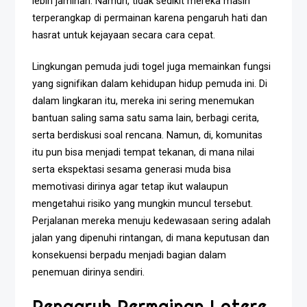
lebih jaminan. Namun, tidak sedikit mereka masih
terperangkap di permainan karena pengaruh hati dan
hasrat untuk kejayaan secara cara cepat.
Lingkungan pemuda judi togel juga memainkan fungsi
yang signifikan dalam kehidupan hidup pemuda ini. Di
dalam lingkaran itu, mereka ini sering menemukan
bantuan saling sama satu sama lain, berbagi cerita,
serta berdiskusi soal rencana. Namun, di, komunitas
itu pun bisa menjadi tempat tekanan, di mana nilai
serta ekspektasi sesama generasi muda bisa
memotivasi dirinya agar tetap ikut walaupun
mengetahui risiko yang mungkin muncul tersebut.
Perjalanan mereka menuju kedewasaan sering adalah
jalan yang dipenuhi rintangan, di mana keputusan dan
konsekuensi berpadu menjadi bagian dalam
penemuan dirinya sendiri.
Pengaruh Permainan Lotere