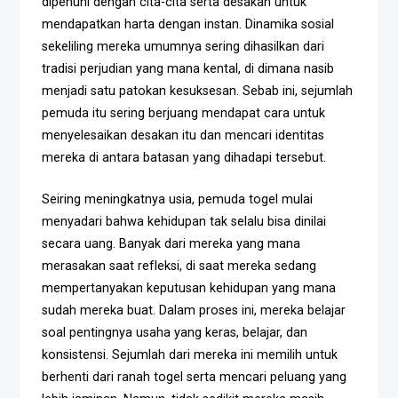
dipenuhi dengan cita-cita serta desakan untuk
mendapatkan harta dengan instan. Dinamika sosial
sekeliling mereka umumnya sering dihasilkan dari
tradisi perjudian yang mana kental, di dimana nasib
menjadi satu patokan kesuksesan. Sebab ini, sejumlah
pemuda itu sering berjuang mendapat cara untuk
menyelesaikan desakan itu dan mencari identitas
mereka di antara batasan yang dihadapi tersebut.
Seiring meningkatnya usia, pemuda togel mulai
menyadari bahwa kehidupan tak selalu bisa dinilai
secara uang. Banyak dari mereka yang mana
merasakan saat refleksi, di saat mereka sedang
mempertanyakan keputusan kehidupan yang mana
sudah mereka buat. Dalam proses ini, mereka belajar
soal pentingnya usaha yang keras, belajar, dan
konsistensi. Sejumlah dari mereka ini memilih untuk
berhenti dari ranah togel serta mencari peluang yang