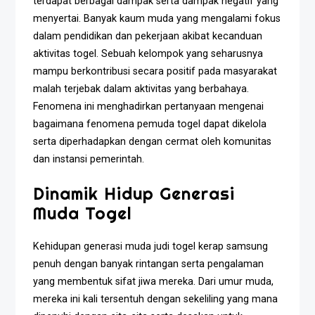
terdapat berbagai dampak serta dampak negatif yang
menyertai. Banyak kaum muda yang mengalami fokus
dalam pendidikan dan pekerjaan akibat kecanduan
aktivitas togel. Sebuah kelompok yang seharusnya
mampu berkontribusi secara positif pada masyarakat
malah terjebak dalam aktivitas yang berbahaya.
Fenomena ini menghadirkan pertanyaan mengenai
bagaimana fenomena pemuda togel dapat dikelola
serta diperhadapkan dengan cermat oleh komunitas
dan instansi pemerintah.
Dinamik Hidup Generasi
Muda Togel
Kehidupan generasi muda judi togel kerap samsung
penuh dengan banyak rintangan serta pengalaman
yang membentuk sifat jiwa mereka. Dari umur muda,
mereka ini kali tersentuh dengan sekeliling yang mana