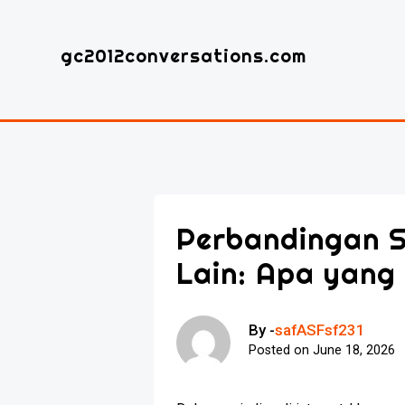
Skip
to
gc2012conversations.com
content
Perbandingan S
Lain: Apa yan
By -
safASFsf231
Posted on
June 18, 2026