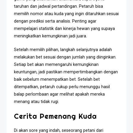
taruhan dan jadwal pertandingan. Petaruh bisa
memilih nomor atau kuda yang ingin ditaruhkan sesuai
dengan prediksi serta analisis. Penting agar
mempelajari statistik dan kinerja hewan yang supaya
meningkatkan kemungkinan jadi juara.
Setelah memilih pilihan, langkah selanjutnya adalah
melakukan bet sesuai dengan jumlah yang diinginkan.
Setiap bet akan memengaruhi kemungkinan
keuntungan, jadi pastikan mempertimbangkan dengan
baik sebelum menempatkan bet. Setelah bet
ditempatkan, petaruh cukup perlu menunggu hasil
balap perlombaan agar melihat apakah mereka
menang atau tidak rugi.
Cerita Pemenang Kuda
Di akan sore yang indah, seseorang petani dari