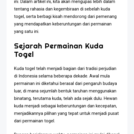
ini. Dalam artikel ini, kita akan mengupas lebih dalam
tentang rahasia dan kegembiraan di sebelah kuda
togel, serta berbagi kisah mendorong dari pemenang
yang mendapatkan keberuntungan dari permainan
yang satu ini.
Sejarah Permainan Kuda
Togel
Kuda togel telah menjadi bagian dari tradisi perjudian
di Indonesia selama beberapa dekade. Awal mula
permainan ini diketahui berasal dari pengaruh budaya
luar, di mana sejumlah bentuk taruhan menggunakan
binatang, terutama kuda, telah ada sejak dulu. Hewan
kuda menjadi sebagai keberuntungan dan kecepatan,
menjadikannya pilihan yang tepat untuk menjadi pusat
dari permainan togel.