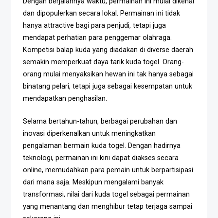
Dengan berjalannya waktu, permainan ini mulai dikenal
dan dipopulerkan secara lokal. Permainan ini tidak
hanya attractive bagi para penjudi, tetapi juga
mendapat perhatian para penggemar olahraga.
Kompetisi balap kuda yang diadakan di diverse daerah
semakin memperkuat daya tarik kuda togel. Orang-
orang mulai menyaksikan hewan ini tak hanya sebagai
binatang pelari, tetapi juga sebagai kesempatan untuk
mendapatkan penghasilan.
Selama bertahun-tahun, berbagai perubahan dan
inovasi diperkenalkan untuk meningkatkan
pengalaman bermain kuda togel. Dengan hadirnya
teknologi, permainan ini kini dapat diakses secara
online, memudahkan para pemain untuk berpartisipasi
dari mana saja. Meskipun mengalami banyak
transformasi, nilai dari kuda togel sebagai permainan
yang menantang dan menghibur tetap terjaga sampai