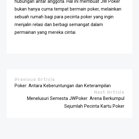
hubungan antar anggota. Hal ini membuat JW Poker
bukan hanya cuma tempat bermain poker, melainkan
sebuah rumah bagi para pecinta poker yang ingin
menjalin relasi dan berbagi semangat dalam
permainan yang mereka cintai.
Previous Article
Poker: Antara Keberuntungan dan Keterampilan
Next Article
Menelusuri Semesta JWPoker: Arena Berkumpul
Sejumlah Pecinta Kartu Poker