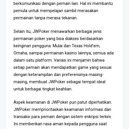
berkomunikasi dengan pemain lain. Hal ini membantu
pemula untuk mempelajari sambil merasakan
permainan tanpa merasa tekanan.
Selain itu, JWPoker menawarkan berbagai jenis
permainan poker yang bisa diakses berdasarkan
keinginan pengguna. Mulai dari Texas Hold’em,
Omaha, sampai permainan kasino lainnya, semua ada
dalam satu platform. Variasi ini menjamin bahwa
setiap pemain akan mendapatkan game yang sesuai
dengan keterampilan dan preferensinya masing-
masing, membuat JWPoker sebagai tempat ideal
untuk berbagai tingkat keahlian.
Aspek keamanan di JWPoker pun patut diperhatikan.
JWPoker memprioritaskan keamanan informasi dan
transaksi para pemain dengan sistem enkripsi terkini.
Ini memberikan rasa aman kepada pengguna saat