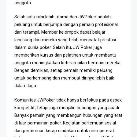
anggota.
Salah satu nilai lebih utama dari JWPoker adalah
peluang untuk berjumpa dengan pemain profesional
dan terampil. Member kelompok dapat belajar
langsung dari mereka yang telah mencatat prestasi
dalam dunia poker. Selain itu, JW Poker juga
memberikan kursus dan pelatihan untuk membantu
anggota meningkatkan keterampilan bermain mereka.
Dengan demikian, setiap pemain memiliki peluang
untuk berkembang dan membuat dirinya lebih baik
dalam laga.
Komunitas JWPoker tidak hanya berfokus pada aspek
kompetitif, tetapi juga menjalin hubungan yang abadi.
Banyak pemain yang membangun hubungan yang erat
di luar permainan poker. Kegiatan pertemuan sosial
dan pertemuan kerap diadakan untuk mempererat