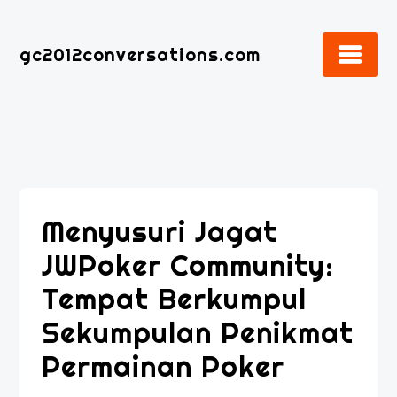
Skip
to
gc2012conversations.com
content
Menyusuri Jagat
JWPoker Community:
Tempat Berkumpul
Sekumpulan Penikmat
Permainan Poker