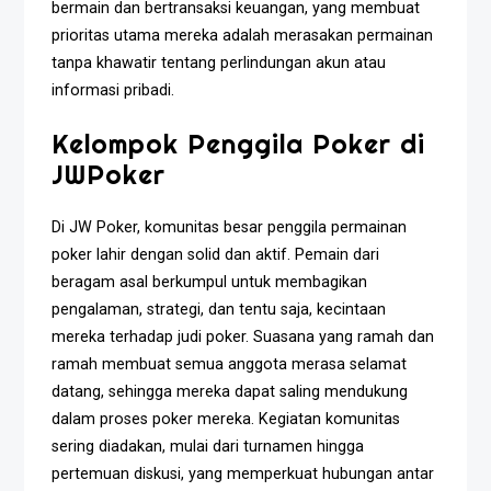
bermain dan bertransaksi keuangan, yang membuat
prioritas utama mereka adalah merasakan permainan
tanpa khawatir tentang perlindungan akun atau
informasi pribadi.
Kelompok Penggila Poker di
JWPoker
Di JW Poker, komunitas besar penggila permainan
poker lahir dengan solid dan aktif. Pemain dari
beragam asal berkumpul untuk membagikan
pengalaman, strategi, dan tentu saja, kecintaan
mereka terhadap judi poker. Suasana yang ramah dan
ramah membuat semua anggota merasa selamat
datang, sehingga mereka dapat saling mendukung
dalam proses poker mereka. Kegiatan komunitas
sering diadakan, mulai dari turnamen hingga
pertemuan diskusi, yang memperkuat hubungan antar