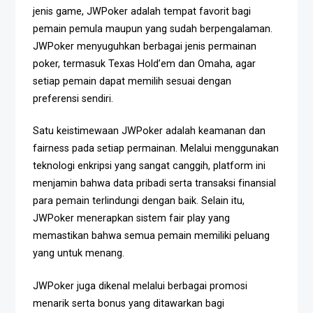
jenis game, JWPoker adalah tempat favorit bagi
pemain pemula maupun yang sudah berpengalaman.
JWPoker menyuguhkan berbagai jenis permainan
poker, termasuk Texas Hold’em dan Omaha, agar
setiap pemain dapat memilih sesuai dengan
preferensi sendiri.
Satu keistimewaan JWPoker adalah keamanan dan
fairness pada setiap permainan. Melalui menggunakan
teknologi enkripsi yang sangat canggih, platform ini
menjamin bahwa data pribadi serta transaksi finansial
para pemain terlindungi dengan baik. Selain itu,
JWPoker menerapkan sistem fair play yang
memastikan bahwa semua pemain memiliki peluang
yang untuk menang.
JWPoker juga dikenal melalui berbagai promosi
menarik serta bonus yang ditawarkan bagi