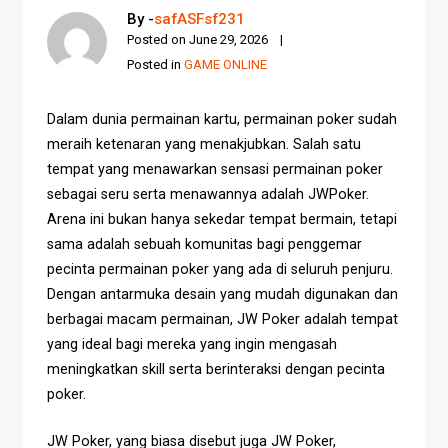
By -
safASFsf231
Posted on
June 29, 2026
Posted in
GAME ONLINE
Dalam dunia permainan kartu, permainan poker sudah
meraih ketenaran yang menakjubkan. Salah satu
tempat yang menawarkan sensasi permainan poker
sebagai seru serta menawannya adalah JWPoker.
Arena ini bukan hanya sekedar tempat bermain, tetapi
sama adalah sebuah komunitas bagi penggemar
pecinta permainan poker yang ada di seluruh penjuru.
Dengan antarmuka desain yang mudah digunakan dan
berbagai macam permainan, JW Poker adalah tempat
yang ideal bagi mereka yang ingin mengasah
meningkatkan skill serta berinteraksi dengan pecinta
poker.
JW Poker, yang biasa disebut juga JW Poker,