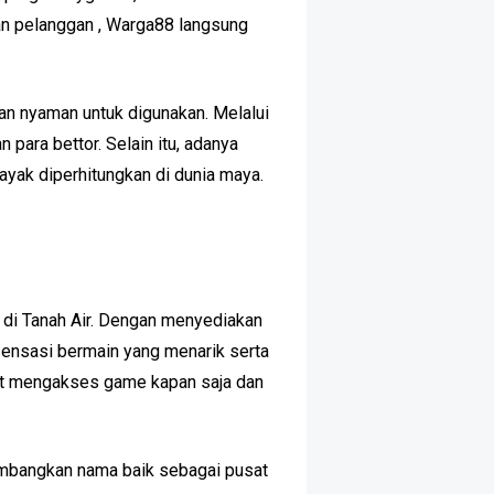
an pelanggan , Warga88 langsung
an nyaman untuk digunakan. Melalui
ara bettor. Selain itu, adanya
yak diperhitungkan di dunia maya.
 di Tanah Air. Dengan menyediakan
 sensasi bermain yang menarik serta
at mengakses game kapan saja dan
gembangkan nama baik sebagai pusat