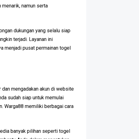
h menarik, namun serta
ongan dukungan yang selalu siap
in terjadi. Layanan ini
a menjadi pusat permainan togel
r dan mengadakan akun di website
Anda sudah siap untuk memulai
n. Warga88 memiliki berbagai cara
edia banyak pilihan seperti togel