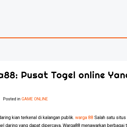
88: Pusat Togel online Ya
Posted in
GAME ONLINE
daring kian terkenal di kalangan publik.
warga 88
Salah satu situs
l daring yang dapat dipercaya, Warga88 menawarkan berbagai t