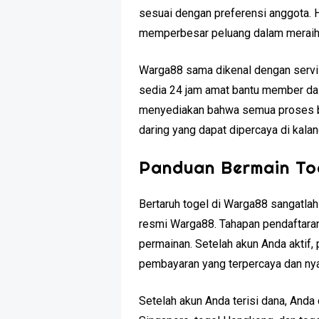
sesuai dengan preferensi anggota. 
memperbesar peluang dalam meraih
Warga88 sama dikenal dengan servis
sedia 24 jam amat bantu member da
menyediakan bahwa semua proses be
daring yang dapat dipercaya di kala
Panduan Bermain To
Bertaruh togel di Warga88 sangatl
resmi Warga88. Tahapan pendaftaran
permainan. Setelah akun Anda aktif
pembayaran yang terpercaya dan ny
Setelah akun Anda terisi dana, Anda 