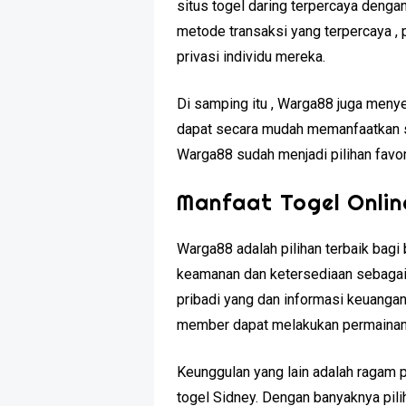
situs togel daring terpercaya denga
metode transaksi yang terpercaya ,
privasi individu mereka.
Di samping itu , Warga88 juga meny
dapat secara mudah memanfaatkan se
Warga88 sudah menjadi pilihan favo
Manfaat Togel Onli
Warga88 adalah pilihan terbaik bagi
keamanan dan ketersediaan sebagai d
pribadi yang dan informasi keuangan 
member dapat melakukan permainan 
Keunggulan yang lain adalah ragam p
togel Sidney. Dengan banyaknya pil