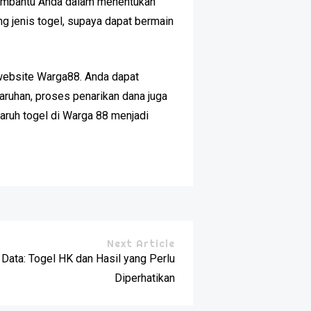
 membantu Anda dalam menentukan
 jenis togel, supaya dapat bermain
 website Warga88. Anda dapat
taruhan, proses penarikan dana juga
taruh togel di Warga 88 menjadi
Next Article
Data: Togel HK dan Hasil yang Perlu
Diperhatikan