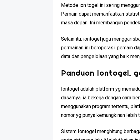
Metode ion togel ini sering menggu
Pemain dapat memanfaatkan statisti
masa depan. Ini membangun pendekat
Selain itu, iontogel juga menggari
permainan ini beroperasi, pemain d
data dan pengelolaan yang baik men
Panduan Iontogel, 
Iontogel adalah platform yg memad
dasarnya, ia bekerja dengan cara be
menggunakan program tertentu, plat
nomor yg punya kemungkinan lebih t
Sistem Iontogel menghitung berbagai