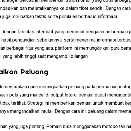
 ini, iontogel berusaha memberikan saran nomor yang optimal bag
asikan dan meletakkannya ke dalam tiket sendiri. Dengan cara i
 juga melibatkan taktik serta penilaian berbasis informasi.
hiasi dengan fasilitas interaktif yang membuat pengalaman bermai
au hasil pengundian sebelumnya, serta menerima informasi terba
n berbagai fitur yang ada, platform ini memungkinkan para pema
 yang lebih tinggi saat mengambil bilangan.
alkan Peluang
mplementasikan guna meningkatkan peluang pada permainan iontoge
ajari pola yang muncul di output lotere, pemain dapat mengident
tidak terlihat. Strategi ini memberikan pemain untuk membuat k
 hanya mengandalkan intuisi. Dengan cara ini, peluang dalam me
uhan yang juga penting. Pemain bisa menggunakan metode taruha