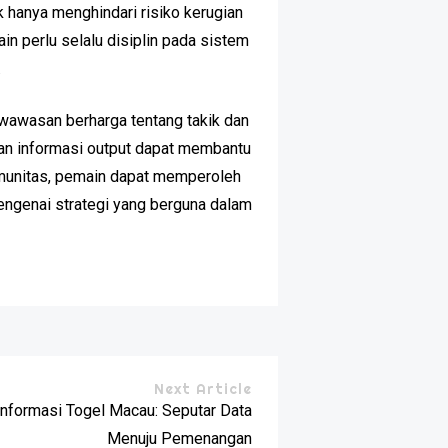
 hanya menghindari risiko kerugian
in perlu selalu disiplin pada sistem
.
 wawasan berharga tentang takik dan
kan informasi output dapat membantu
omunitas, pemain dapat memperoleh
ngenai strategi yang berguna dalam
Next Article
nformasi Togel Macau: Seputar Data
Menuju Pemenangan