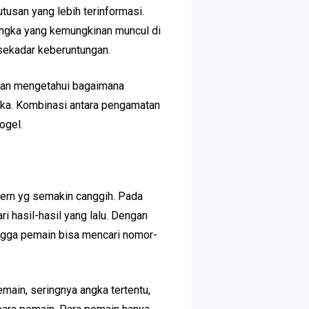
usan yang lebih terinformasi.
angka yang kemungkinan muncul di
sekadar keberuntungan.
ngan mengetahui bagaimana
eka. Kombinasi antara pengamatan
ogel.
ern yg semakin canggih. Pada
i hasil-hasil yang lalu. Dengan
ingga pemain bisa mencari nomor-
main, seringnya angka tertentu,