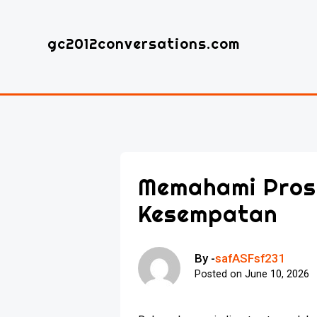
Skip
to
gc2012conversations.com
content
Memahami Prose
Kesempatan
By -
safASFsf231
Posted on
June 10, 2026