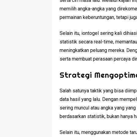
serta ciri masa lalu. Melalui kajian
memilih angka-angka yang direkomend
permainan keberuntungan, tetapi juga
Selain itu, iontogel sering kali di
statistik secara real-time, memant
meningkatkan peluang mereka. Denga
serta membuat perasaan percaya diri
Strategi Mengoptim
Salah satunya taktik yang bisa dii
data hasil yang lalu. Dengan mempel
sering muncul atau angka yang yang 
berdasarkan statistik, bukan hanya
Selain itu, menggunakan metode tar