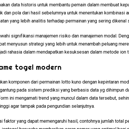
nakan data historis untuk membantu pemain dalam membuat keput
k dan pola dari hasil sebelumnya untuk menentukan kombinasi 
an yang lebih analitis terhadap permainan yang sering dikenal 
sbawahi signifikansi manajemen risiko dan manajemen modal. De
apat menyusun strategi yang lebih untuk menambah peluang mer
jadi rahasia dalam mendapatkan kesuksesan dalam metode ion t
game togel modern
ukan komponen dari permainan lotto kuno dengan kepintaran mod
rgantung pada sistem prediksi yang berbasis data yg dihimpun dar
form ini mengamati trend yang muncul dalam data tersebut, seh
inggi agar tampak pada pengundian selanjutnya.
 faktor yang dapat memengaruhi hasil, contohnya jumlah total pe