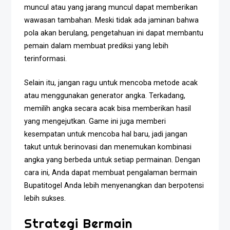
muncul atau yang jarang muncul dapat memberikan
wawasan tambahan. Meski tidak ada jaminan bahwa
pola akan berulang, pengetahuan ini dapat membantu
pemain dalam membuat prediksi yang lebih
terinformasi.
Selain itu, jangan ragu untuk mencoba metode acak
atau menggunakan generator angka. Terkadang,
memilih angka secara acak bisa memberikan hasil
yang mengejutkan. Game ini juga memberi
kesempatan untuk mencoba hal baru, jadi jangan
takut untuk berinovasi dan menemukan kombinasi
angka yang berbeda untuk setiap permainan. Dengan
cara ini, Anda dapat membuat pengalaman bermain
Bupatitogel Anda lebih menyenangkan dan berpotensi
lebih sukses.
Strategi Bermain