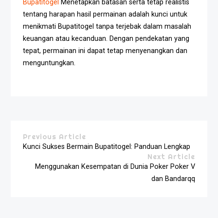
Bupatitogel
Menetapkan batasan serta tetap realistis
tentang harapan hasil permainan adalah kunci untuk
menikmati Bupatitogel tanpa terjebak dalam masalah
keuangan atau kecanduan. Dengan pendekatan yang
tepat, permainan ini dapat tetap menyenangkan dan
menguntungkan.
Previous Article
Kunci Sukses Bermain Bupatitogel: Panduan Lengkap
Next Article
Menggunakan Kesempatan di Dunia Poker Poker V
dan Bandarqq