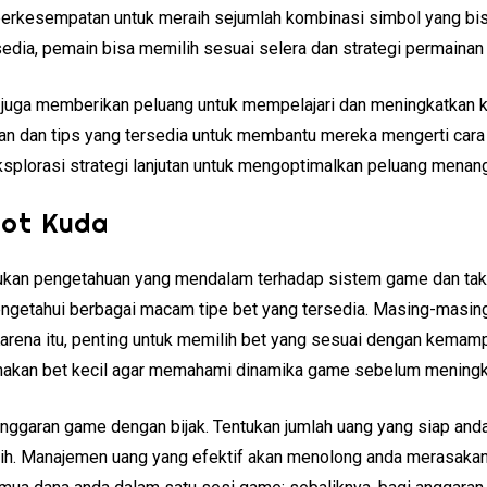
erkesempatan untuk meraih sejumlah kombinasi simbol yang b
sedia, pemain bisa memilih sesuai selera dan strategi permainan
juga memberikan peluang untuk mempelajari dan meningkatkan k
n dan tips yang tersedia untuk membantu mereka mengerti cara k
plorasi strategi lanjutan untuk mengoptimalkan peluang menan
lot Kuda
an pengetahuan yang mendalam terhadap sistem game dan taktik
ngetahui berbagai macam tipe bet yang tersedia. Masing-masing t
arena itu, penting untuk memilih bet yang sesuai dengan kemampu
kan bet kecil agar memahami dinamika game sebelum meningka
anggaran game dengan bijak. Tentukan jumlah uang yang siap anda 
bih. Manajemen uang yang efektif akan menolong anda merasaka