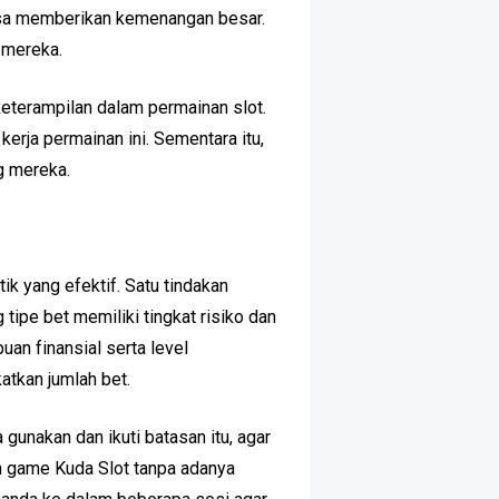
isa memberikan kemenangan besar.
 mereka.
eterampilan dalam permainan slot.
erja permainan ini. Sementara itu,
g mereka.
 yang efektif. Satu tindakan
ipe bet memiliki tingkat risiko dan
an finansial serta level
tkan jumlah bet.
gunakan dan ikuti batasan itu, agar
n game Kuda Slot tanpa adanya