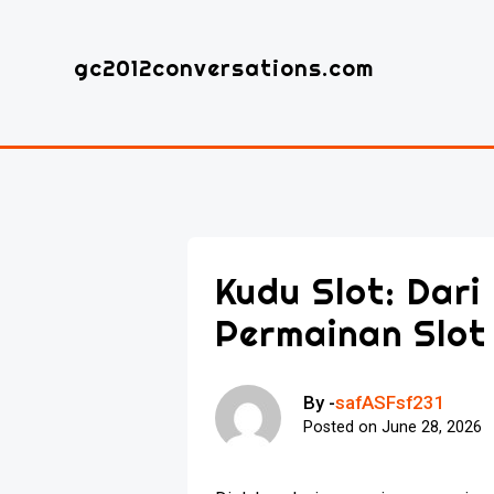
Skip
to
gc2012conversations.com
content
Kudu Slot: Dari
Permainan Slot 
By -
safASFsf231
Posted on
June 28, 2026