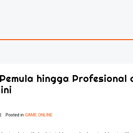
 Pemula hingga Profesional 
ini
Posted in
GAME ONLINE