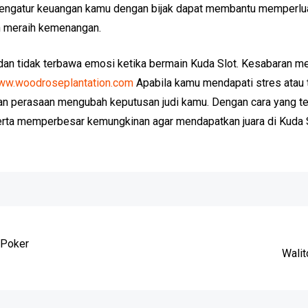
engatur keuangan kamu dengan bijak dapat membantu memperlua
 meraih kemenangan.
g dan tidak terbawa emosi ketika bermain Kuda Slot. Kesabaran me
ww.woodroseplantation.com
Apabila kamu mendapati stres atau 
rkan perasaan mengubah keputusan judi kamu. Dengan cara yang t
erta memperbesar kemungkinan agar mendapatkan juara di Kuda S
 Poker
Walit