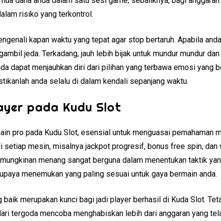
emua dana anda dalam satu sesi game; sebaliknya, bagi anggaran
alam risiko yang terkontrol.
mengenali kapan waktu yang tepat agar stop bertaruh. Apabila a
gambil jeda. Terkadang, jauh lebih bijak untuk mundur mundur dan
da dapat menjauhkan diri dari pilihan yang terbawa emosi yang b
stikanlah anda selalu di dalam kendali sepanjang waktu.
ayer pada Kudu Slot
main pro pada Kudu Slot, esensial untuk menguasai pemahaman 
k di setiap mesin, misalnya jackpot progresif, bonus free spin, da
mungkinan menang sangat berguna dalam menentukan taktik yang 
upaya menemukan yang paling sesuai untuk gaya bermain anda.
 baik merupakan kunci bagi jadi player berhasil di Kuda Slot. 
indari tergoda mencoba menghabiskan lebih dari anggaran yang te