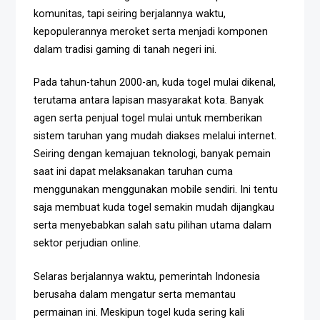
komunitas, tapi seiring berjalannya waktu,
kepopulerannya meroket serta menjadi komponen
dalam tradisi gaming di tanah negeri ini.
Pada tahun-tahun 2000-an, kuda togel mulai dikenal,
terutama antara lapisan masyarakat kota. Banyak
agen serta penjual togel mulai untuk memberikan
sistem taruhan yang mudah diakses melalui internet.
Seiring dengan kemajuan teknologi, banyak pemain
saat ini dapat melaksanakan taruhan cuma
menggunakan menggunakan mobile sendiri. Ini tentu
saja membuat kuda togel semakin mudah dijangkau
serta menyebabkan salah satu pilihan utama dalam
sektor perjudian online.
Selaras berjalannya waktu, pemerintah Indonesia
berusaha dalam mengatur serta memantau
permainan ini. Meskipun togel kuda sering kali