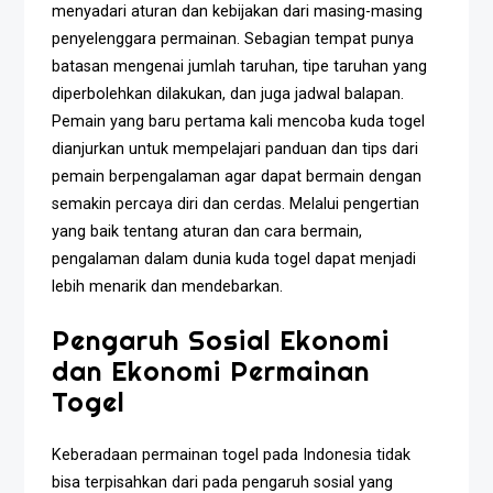
menyadari aturan dan kebijakan dari masing-masing
penyelenggara permainan. Sebagian tempat punya
batasan mengenai jumlah taruhan, tipe taruhan yang
diperbolehkan dilakukan, dan juga jadwal balapan.
Pemain yang baru pertama kali mencoba kuda togel
dianjurkan untuk mempelajari panduan dan tips dari
pemain berpengalaman agar dapat bermain dengan
semakin percaya diri dan cerdas. Melalui pengertian
yang baik tentang aturan dan cara bermain,
pengalaman dalam dunia kuda togel dapat menjadi
lebih menarik dan mendebarkan.
Pengaruh Sosial Ekonomi
dan Ekonomi Permainan
Togel
Keberadaan permainan togel pada Indonesia tidak
bisa terpisahkan dari pada pengaruh sosial yang