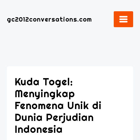
Skip
to
gc2012conversations.com
content
Kuda Togel:
Menyingkap
Fenomena Unik di
Dunia Perjudian
Indonesia