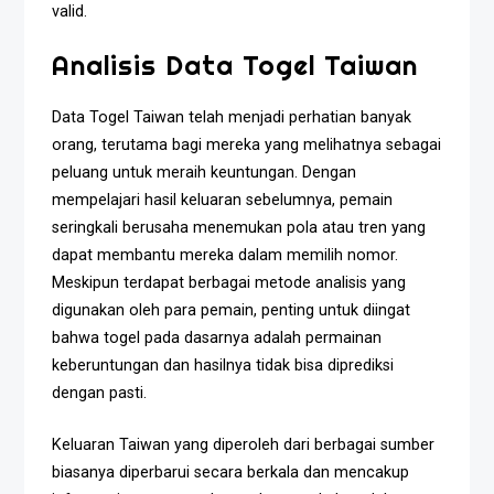
valid.
Analisis Data Togel Taiwan
Data Togel Taiwan telah menjadi perhatian banyak
orang, terutama bagi mereka yang melihatnya sebagai
peluang untuk meraih keuntungan. Dengan
mempelajari hasil keluaran sebelumnya, pemain
seringkali berusaha menemukan pola atau tren yang
dapat membantu mereka dalam memilih nomor.
Meskipun terdapat berbagai metode analisis yang
digunakan oleh para pemain, penting untuk diingat
bahwa togel pada dasarnya adalah permainan
keberuntungan dan hasilnya tidak bisa diprediksi
dengan pasti.
Keluaran Taiwan yang diperoleh dari berbagai sumber
biasanya diperbarui secara berkala dan mencakup