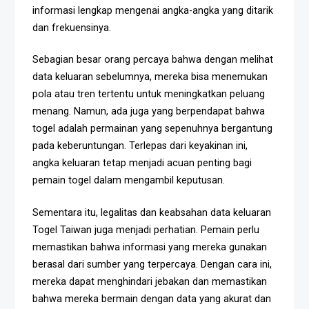
informasi lengkap mengenai angka-angka yang ditarik
dan frekuensinya.
Sebagian besar orang percaya bahwa dengan melihat
data keluaran sebelumnya, mereka bisa menemukan
pola atau tren tertentu untuk meningkatkan peluang
menang. Namun, ada juga yang berpendapat bahwa
togel adalah permainan yang sepenuhnya bergantung
pada keberuntungan. Terlepas dari keyakinan ini,
angka keluaran tetap menjadi acuan penting bagi
pemain togel dalam mengambil keputusan.
Sementara itu, legalitas dan keabsahan data keluaran
Togel Taiwan juga menjadi perhatian. Pemain perlu
memastikan bahwa informasi yang mereka gunakan
berasal dari sumber yang terpercaya. Dengan cara ini,
mereka dapat menghindari jebakan dan memastikan
bahwa mereka bermain dengan data yang akurat dan