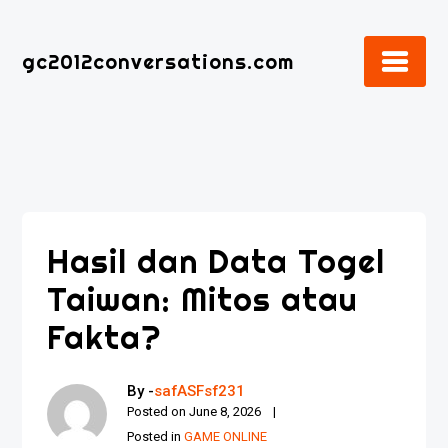
Skip
to
gc2012conversations.com
content
Hasil dan Data Togel
Taiwan: Mitos atau
Fakta?
By -
safASFsf231
Posted on
June 8, 2026
Posted in
GAME ONLINE