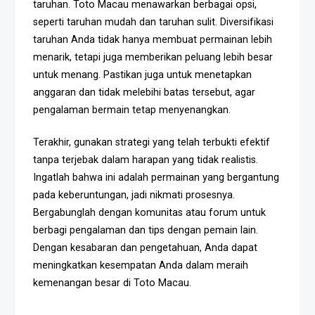
taruhan. Toto Macau menawarkan berbagai opsi,
seperti taruhan mudah dan taruhan sulit. Diversifikasi
taruhan Anda tidak hanya membuat permainan lebih
menarik, tetapi juga memberikan peluang lebih besar
untuk menang. Pastikan juga untuk menetapkan
anggaran dan tidak melebihi batas tersebut, agar
pengalaman bermain tetap menyenangkan.
Terakhir, gunakan strategi yang telah terbukti efektif
tanpa terjebak dalam harapan yang tidak realistis.
Ingatlah bahwa ini adalah permainan yang bergantung
pada keberuntungan, jadi nikmati prosesnya.
Bergabunglah dengan komunitas atau forum untuk
berbagi pengalaman dan tips dengan pemain lain.
Dengan kesabaran dan pengetahuan, Anda dapat
meningkatkan kesempatan Anda dalam meraih
kemenangan besar di Toto Macau.