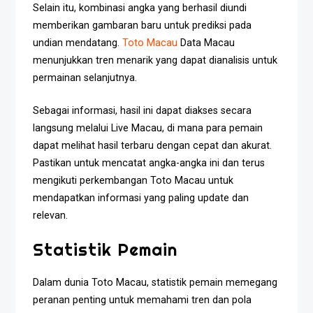
Selain itu, kombinasi angka yang berhasil diundi
memberikan gambaran baru untuk prediksi pada
undian mendatang.
Toto Macau
Data Macau
menunjukkan tren menarik yang dapat dianalisis untuk
permainan selanjutnya.
Sebagai informasi, hasil ini dapat diakses secara
langsung melalui Live Macau, di mana para pemain
dapat melihat hasil terbaru dengan cepat dan akurat.
Pastikan untuk mencatat angka-angka ini dan terus
mengikuti perkembangan Toto Macau untuk
mendapatkan informasi yang paling update dan
relevan.
Statistik Pemain
Dalam dunia Toto Macau, statistik pemain memegang
peranan penting untuk memahami tren dan pola