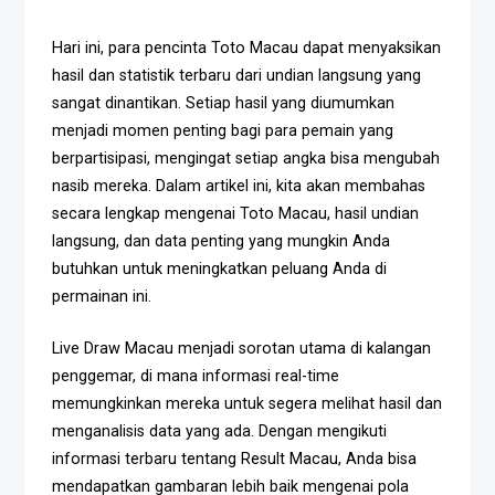
Hari ini, para pencinta Toto Macau dapat menyaksikan
hasil dan statistik terbaru dari undian langsung yang
sangat dinantikan. Setiap hasil yang diumumkan
menjadi momen penting bagi para pemain yang
berpartisipasi, mengingat setiap angka bisa mengubah
nasib mereka. Dalam artikel ini, kita akan membahas
secara lengkap mengenai Toto Macau, hasil undian
langsung, dan data penting yang mungkin Anda
butuhkan untuk meningkatkan peluang Anda di
permainan ini.
Live Draw Macau menjadi sorotan utama di kalangan
penggemar, di mana informasi real-time
memungkinkan mereka untuk segera melihat hasil dan
menganalisis data yang ada. Dengan mengikuti
informasi terbaru tentang Result Macau, Anda bisa
mendapatkan gambaran lebih baik mengenai pola