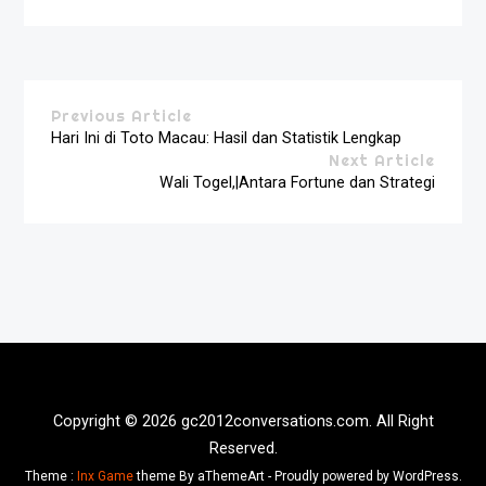
Previous Article
Hari Ini di Toto Macau: Hasil dan Statistik Lengkap
Next Article
Wali Togel,|Antara Fortune dan Strategi
Copyright © 2026 gc2012conversations.com. All Right
Reserved.
Theme :
Inx Game
theme By aThemeArt - Proudly powered by WordPress.