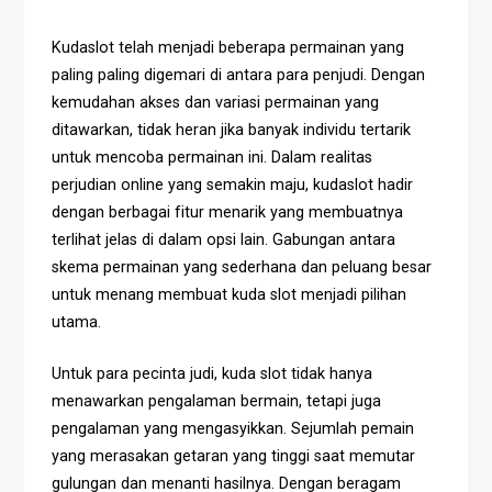
Kudaslot telah menjadi beberapa permainan yang
paling paling digemari di antara para penjudi. Dengan
kemudahan akses dan variasi permainan yang
ditawarkan, tidak heran jika banyak individu tertarik
untuk mencoba permainan ini. Dalam realitas
perjudian online yang semakin maju, kudaslot hadir
dengan berbagai fitur menarik yang membuatnya
terlihat jelas di dalam opsi lain. Gabungan antara
skema permainan yang sederhana dan peluang besar
untuk menang membuat kuda slot menjadi pilihan
utama.
Untuk para pecinta judi, kuda slot tidak hanya
menawarkan pengalaman bermain, tetapi juga
pengalaman yang mengasyikkan. Sejumlah pemain
yang merasakan getaran yang tinggi saat memutar
gulungan dan menanti hasilnya. Dengan beragam