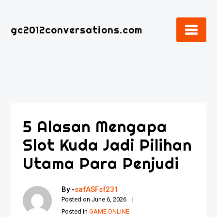
Skip
to
gc2012conversations.com
content
5 Alasan Mengapa
Slot Kuda Jadi Pilihan
Utama Para Penjudi
By -
safASFsf231
Posted on
June 6, 2026
Posted in
GAME ONLINE