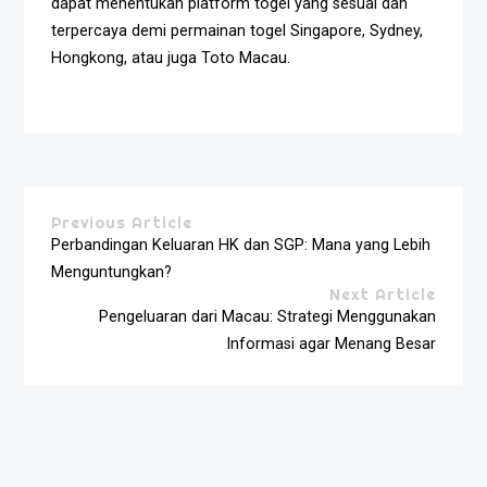
dapat menentukan platform togel yang sesuai dan
terpercaya demi permainan togel Singapore, Sydney,
Hongkong, atau juga Toto Macau.
Previous Article
Perbandingan Keluaran HK dan SGP: Mana yang Lebih
Menguntungkan?
Next Article
Pengeluaran dari Macau: Strategi Menggunakan
Informasi agar Menang Besar