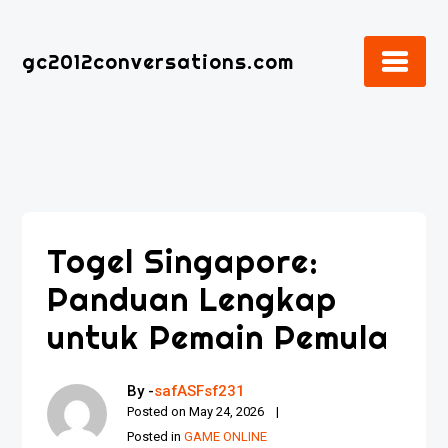
Skip
to
gc2012conversations.com
content
Togel Singapore:
Panduan Lengkap
untuk Pemain Pemula
By -
safASFsf231
Posted on
May 24, 2026
Posted in
GAME ONLINE